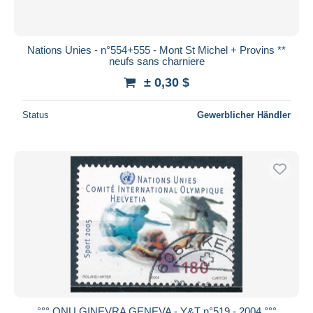
Nations Unies - n°554+555 - Mont St Michel + Provins **
neufs sans charniere
± 0,30 $
Status
Gewerblicher Händler
°°° ONU GINEVRA GENEVA - Y&T n°519 - 2004 °°°