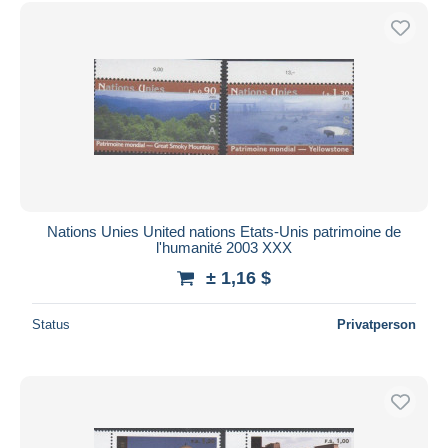
Kostenloser Versand
Zahlungsmethoden
PayPal
Banküberweisung
Visa
Mastercard
Bancontact
iDeal
Nations Unies United nations Etats-Unis patrimoine de
l'humanité 2003 XXX
Maestro
± 1,16 $
Gesamte Auswahl aufheben
Wohnsitz des Verkäufers
Status
Privatperson
Weltweit