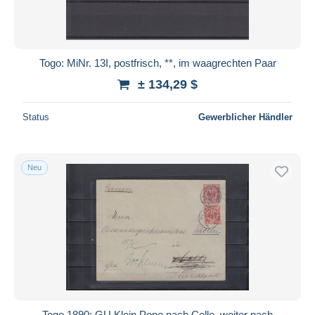
Togo: MiNr. 13I, postfrisch, **, im waagrechten Paar
± 134,29 $
Status
Gewerblicher Händler
Neu
Togo 1890: GU Klein Popo nach Celle, weiter nach