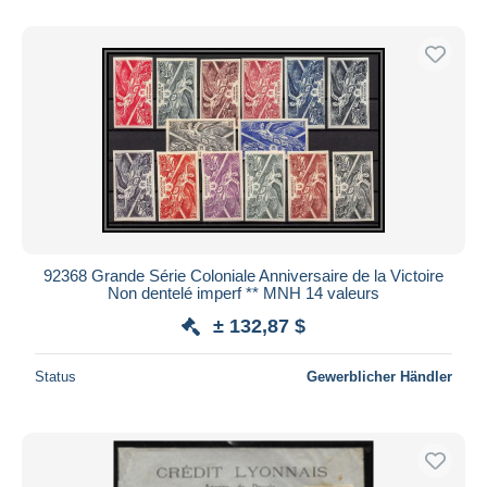
Nur ermäßigt
Kostenloser Versand
Zahlungsmethoden
PayPal
Banküberweisung
Visa
Mastercard
Bancontact
iDeal
92368 Grande Série Coloniale Anniversaire de la Victoire
Non dentelé imperf ** MNH 14 valeurs
Maestro
± 132,87 $
Gesamte Auswahl aufheben
Wohnsitz des Verkäufers
Status
Gewerblicher Händler
Weltweit