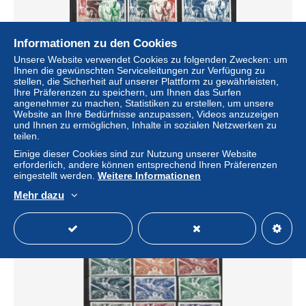
Informationen zu den Cookies
Unsere Website verwendet Cookies zu folgenden Zwecken: um
Ihnen die gewünschten Serviceleitungen zur Verfügung zu
stellen, die Sicherheit auf unserer Plattform zu gewährleisten,
GRANDES SERIES COLONIALES 75EME
Ihre Präferenzen zu speichern, um Ihnen das Surfen
ANNIVERSAIRE DE L'UPU NEUF AVEC CHARNIERE
angenehmer zu machen, Statistiken zu erstellen, um unsere
LEGERE
Website an Ihre Bedürfnisse anzupassen, Videos anzuzeigen
± 69,35 $
und Ihnen zu ermöglichen, Inhalte in sozialen Netzwerken zu
teilen.
Einige dieser Cookies sind zur Nutzung unserer Website
Status
Privatperson
erforderlich, andere können entsprechend Ihren Präferenzen
eingestellt werden.
Weitere Informationen
Mehr dazu