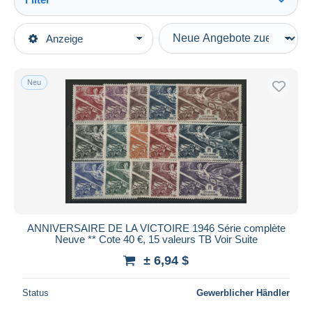
Alles sehen
Art der Verkäufe
Anzeige
Hauptkategorien
Laufende Angebote
Briefmarken
Festpreise
Europa
Neu
Auktionen mit Geboten
Frankreich (alte Kolonien und Herrschaften)
Auktionen ohne Gebote
Französische koloniale ausgaben
Auktionshäuser
Verkauft
1946 Anniversaire de la Victoire
Dauer
Alle Laufzeiten
Neu seit
Tage(n)
ANNIVERSAIRE DE LA VICTOIRE 1946 Série complète
Neuve ** Cote 40 €, 15 valeurs TB Voir Suite
Endet in
Stunde(n)
± 6,94 $
Preis
Status
Gewerblicher Händler
Von
bis
$
$