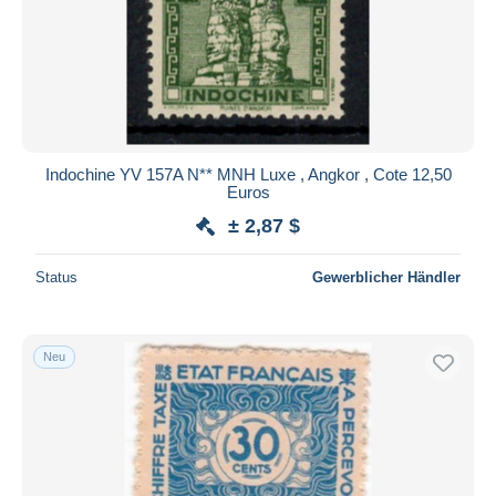
Indochine YV 157A N** MNH Luxe , Angkor , Cote 12,50
Euros
± 2,87 $
Status
Gewerblicher Händler
Neu