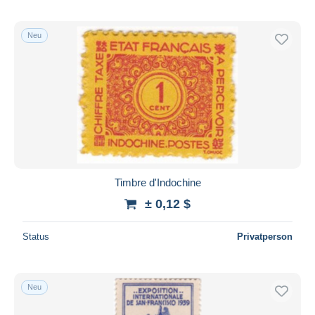
Neu
Timbre d'Indochine
± 0,12 $
Status
Privatperson
Neu