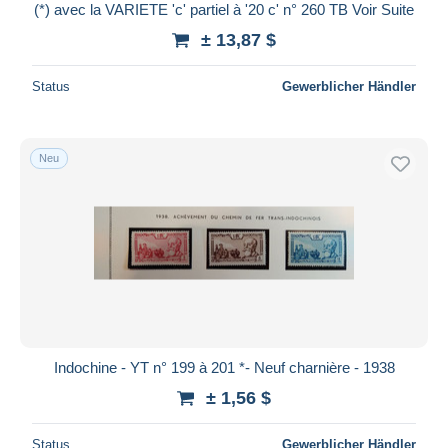
(*) avec la VARIETE 'c' partiel à '20 c' n° 260 TB Voir Suite
± 13,87 $
Status
Gewerblicher Händler
Neu
Indochine - YT n° 199 à 201 *- Neuf charnière - 1938
± 1,56 $
Status
Gewerblicher Händler