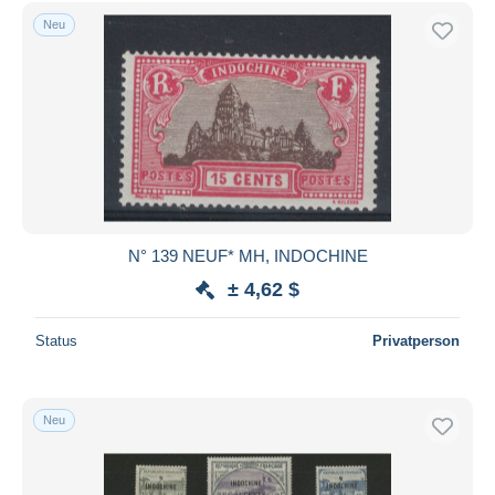
Kostenloser Versand
Neu
Zahlungsmethoden
PayPal
Banküberweisung
Visa
Mastercard
Bancontact
iDeal
N° 139 NEUF* MH, INDOCHINE
Maestro
± 4,62 $
Gesamte Auswahl aufheben
Status
Privatperson
Wohnsitz des Verkäufers
Weltweit
Neu