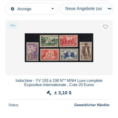
Art der Verkäufe
Anzeige
Hauptkategorien
Laufende Angebote
Briefmarken
Festpreise
Europa
Neu
Auktionen mit Geboten
Frankreich (alte Kolonien und Herrschaften)
Auktionen ohne Gebote
Indochina (1889-1945)
Auktionshäuser
Verkauft
Ungebraucht
Dauer
Alle Laufzeiten
Neu seit
Tage(n)
Indochine - YV 193 à 198 N** MNH Luxe complete
Exposition Internationale , Cote 20 Euros
Endet in
Stunde(n)
± 3,10 $
Preis
Status
Gewerblicher Händler
Von
bis
$
$
Nur ermäßigt