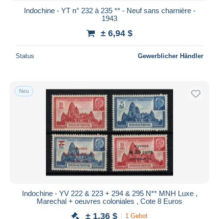
Indochine - YT n° 232 à 235 ** - Neuf sans charnière -
1943
± 6,94 $
Status
Gewerblicher Händler
Neu
Indochine - YV 222 & 223 + 294 & 295 N** MNH Luxe ,
Marechal + oeuvres coloniales , Cote 8 Euros
± 1,36 $
1 Gebot