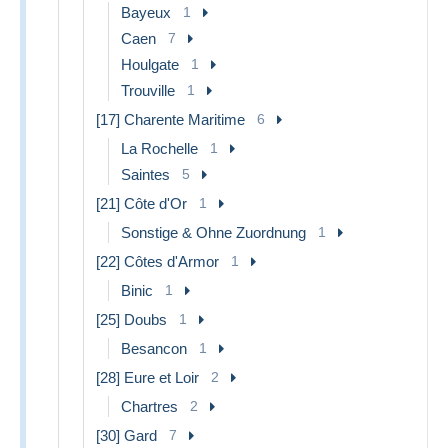
Bayeux
1
Caen
7
Houlgate
1
Trouville
1
[17] Charente Maritime
6
La Rochelle
1
Saintes
5
[21] Côte d'Or
1
Sonstige & Ohne Zuordnung
1
[22] Côtes d'Armor
1
Binic
1
[25] Doubs
1
Besancon
1
[28] Eure et Loir
2
Chartres
2
[30] Gard
7