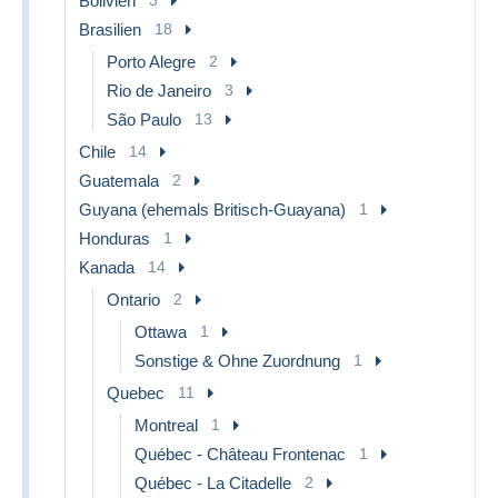
Bolivien
Brasilien
18
Porto Alegre
2
Rio de Janeiro
3
São Paulo
13
Chile
14
Guatemala
2
Guyana (ehemals Britisch-Guayana)
1
Honduras
1
Kanada
14
Ontario
2
Ottawa
1
Sonstige & Ohne Zuordnung
1
Quebec
11
Montreal
1
Québec - Château Frontenac
1
Québec - La Citadelle
2