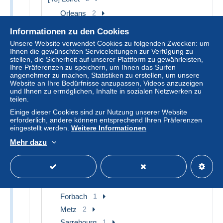
Orleans
2
[50] Manche
14
Informationen zu den Cookies
Cherbourg
14
Unsere Website verwendet Cookies zu folgenden Zwecken: um
Ihnen die gewünschten Serviceleitungen zur Verfügung zu
[51] Marne
6
stellen, die Sicherheit auf unserer Plattform zu gewährleisten,
Ihre Präferenzen zu speichern, um Ihnen das Surfen
Reims
6
angenehmer zu machen, Statistiken zu erstellen, um unsere
Website an Ihre Bedürfnisse anzupassen, Videos anzuzeigen
[54] Meurthe et Moselle
4
und Ihnen zu ermöglichen, Inhalte in sozialen Netzwerken zu
teilen.
Briey
1
Einige dieser Cookies sind zur Nutzung unserer Website
Nancy
2
erforderlich, andere können entsprechend Ihren Präferenzen
Sonstige & Ohne Zuordnung
1
eingestellt werden.
Weitere Informationen
[55] Meuse
1
Mehr dazu
Dun sur Meuse
1
[57] Moselle
6
Creutzwald
1
Forbach
1
Metz
2
Sarrebourg
1