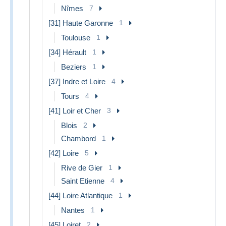
Nîmes
7
[31] Haute Garonne
1
Toulouse
1
[34] Hérault
1
Beziers
1
[37] Indre et Loire
4
Tours
4
[41] Loir et Cher
3
Blois
2
Chambord
1
[42] Loire
5
Rive de Gier
1
Saint Etienne
4
[44] Loire Atlantique
1
Nantes
1
[45] Loiret
2