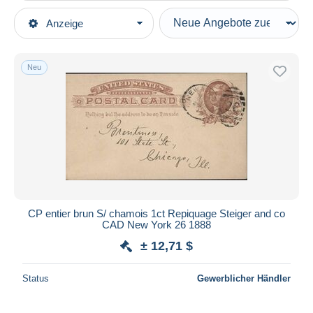
Art der Verkäufe
Anzeige
Hauptkategorien
Laufende Angebote
Briefmarken
Festpreise
Amerika
Neu
Auktionen mit Geboten
Vereinigte Staaten
Auktionen ohne Gebote
Ganzsachen
Auktionshäuser
Gebrauchte Karten
Verkauft
...-1900
Dauer
Alle Laufzeiten
Neu seit
Tage(n)
CP entier brun S/ chamois 1ct Repiquage Steiger and co
CAD New York 26 1888
Endet in
Stunde(n)
± 12,71 $
Preis
Status
Gewerblicher Händler
Von
bis
$
$
Nur ermäßigt