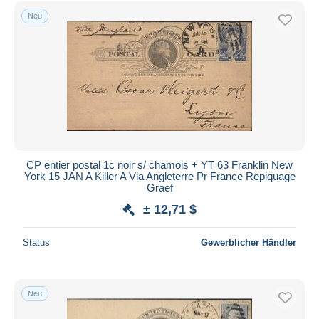
Kostenloser Versand
Neu
Zahlungsmethoden
PayPal
Banküberweisung
Visa
Mastercard
Bancontact
iDeal
CP entier postal 1c noir s/ chamois + YT 63 Franklin New
York 15 JAN A Killer A Via Angleterre Pr France Repiquage
Maestro
Graef
Gesamte Auswahl aufheben
± 12,71 $
Wohnsitz des Verkäufers
Status
Gewerblicher Händler
Weltweit
Neu