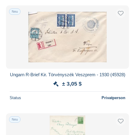
Kostenloser Versand
Neu
Zahlungsmethoden
PayPal
Banküberweisung
Visa
Mastercard
Bancontact
iDeal
Ungarn R-Brief Kir. Törvényszék Veszprem - 1930 (45928)
Maestro
± 3,05 $
Gesamte Auswahl aufheben
Wohnsitz des Verkäufers
Status
Privatperson
Weltweit
Neu