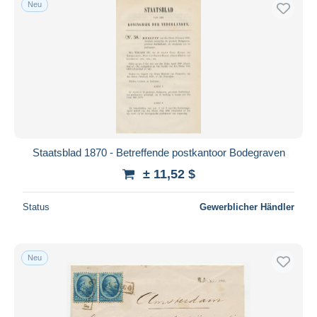
Neu
Kostenloser Versand
Zahlungsmethoden
PayPal
Banküberweisung
Visa
Mastercard
Bancontact
Staatsblad 1870 - Betreffende postkantoor Bodegraven
iDeal
± 11,52 $
Maestro
Gesamte Auswahl aufheben
Status
Gewerblicher Händler
Wohnsitz des Verkäufers
Weltweit
Neu