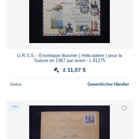
U.R.S.S. - Enveloppe illustrée ( Hélicoptère ) pour la
Suisse en 1967 par avion - L 81275
± 11,57 $
Status
Gewerblicher Händler
Neu