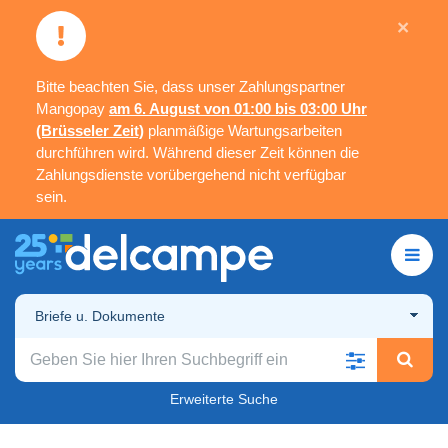
×
Bitte beachten Sie, dass unser Zahlungspartner
Mangopay
am 6. August von 01:00 bis 03:00 Uhr
(Brüsseler Zeit)
planmäßige Wartungsarbeiten
durchführen wird. Während dieser Zeit können die
Zahlungsdienste vorübergehend nicht verfügbar
sein.
Briefe u. Dokumente
Erweiterte Suche