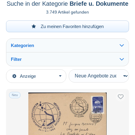
Suche in der Kategorie
Briefe u. Dokumente
3.749 Artikel gefunden
Zu meinen Favoriten hinzufügen
Kategorien
Filter
Alles sehen
Art der Verkäufe
Anzeige
Hauptkategorien
Laufende Angebote
Briefmarken
Festpreise
Europa
Neu
Auktionen mit Geboten
Russland & UdSSR
Auktionen ohne Gebote
1923-1991 UdSSR
Auktionshäuser
1961-70
Verkauft
Briefe u. Dokumente
Dauer