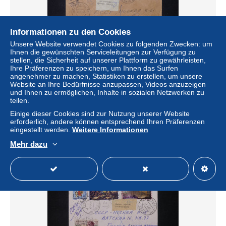
Informationen zu den Cookies
Unsere Website verwendet Cookies zu folgenden Zwecken: um
Ihnen die gewünschten Serviceleitungen zur Verfügung zu
stellen, die Sicherheit auf unserer Plattform zu gewährleisten,
Ihre Präferenzen zu speichern, um Ihnen das Surfen
RUSSIE (époque URSS) - Lettre reco Congo > Moscou -
angenehmer zu machen, Statistiken zu erstellen, um unsere
Etiquette Retour interdit TP - Voir dos - 1969 - RARE - A
Website an Ihre Bedürfnisse anzupassen, Videos anzuzeigen
3308
und Ihnen zu ermöglichen, Inhalte in sozialen Netzwerken zu
teilen.
± 31,23 $
Einige dieser Cookies sind zur Nutzung unserer Website
erforderlich, andere können entsprechend Ihren Präferenzen
Status
Gewerblicher Händler
eingestellt werden.
Weitere Informationen
Mehr dazu
Neu