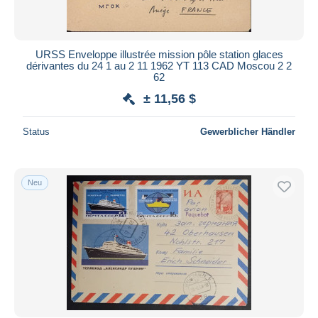
Alle Laufzeiten
Neu seit
Tage(n)
URSS Enveloppe illustrée mission pôle station glaces
dérivantes du 24 1 au 2 11 1962 YT 113 CAD Moscou 2 2
Endet in
Stunde(n)
62
± 11,56 $
Preis
Von
bis
$
$
Status
Gewerblicher Händler
Nur ermäßigt
Kostenloser Versand
Neu
Zahlungsmethoden
PayPal
Banküberweisung
Visa
Mastercard
Bancontact
iDeal