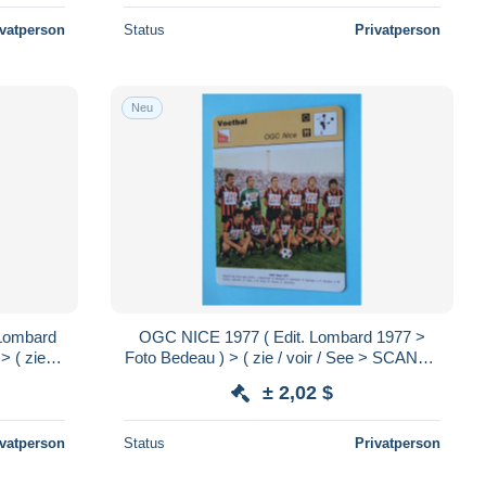
ivatperson
Status
Privatperson
Neu
Lombard
OGC NICE 1977 ( Edit. Lombard 1977 >
 ( zie /
Foto Bedeau ) > ( zie / voir / See > SCANS )
 12 cm.!
Format 16 x 12 cm.!
± 2,02 $
ivatperson
Status
Privatperson