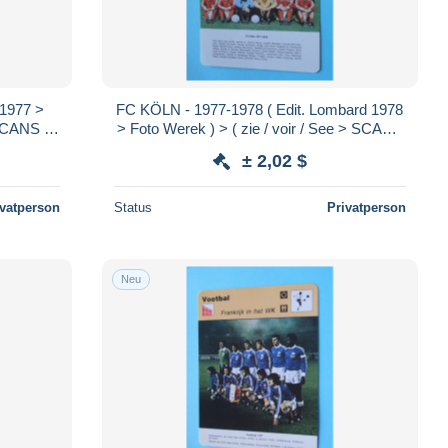
1977 >
FC KÖLN - 1977-1978 ( Edit. Lombard 1978
 SCANS )
> Foto Werek ) > ( zie / voir / See > SCANS
) Format 16 x 12 cm.!
± 2,02 $
ivatperson
Status
Privatperson
Neu