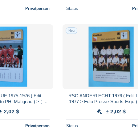
Privatperson
Status
Pr
Neu
E 1975-1976 ( Edit.
RSC ANDERLECHT 1976 ( Edit. 
o PH. Matignac ) > ( zie
1977 > Foto Presse-Sports-Exp. ) >
NS ) Format 16 x 12 cm.!
voir / See > SCANS ) Format 16 x
± 2,02 $
± 2,02 $
Privatperson
Status
Pr