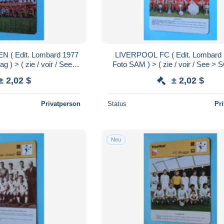
( Edit. Lombard 1977
LIVERPOOL FC ( Edit. Lombard 
g ) > ( zie / voir / See >
Foto SAM ) > ( zie / voir / See >
mat 16 x 12 cm.!
Format 16 x 12 cm.!
± 2,02 $
± 2,02 $
Privatperson
Status
Pr
Neu