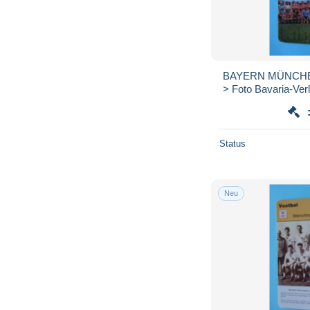
BAYERN MÜNCHEN 
> Foto Bavaria-Verla
SCANS ) For
Status
Neu