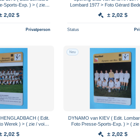
-Sports-Exp. ) > ( zie /
Lombard 1977 > Foto Gérard Bede
 Format 16 x 12 cm.!
zie / voir > SCANS ) Format 16 x
± 2,02 $
± 2,02 $
Privatperson
Status
Pr
Neu
ENGLADBACH ( Edit.
DYNAMO van KIEV ( Edit. Lombar
 Werek ) > ( zie / voir >
Foto Presse-Sports-Exp. ) > ( zie 
mat 16 x 12 cm.!
SCANS ) Format 16 x 12 cm
± 2,02 $
± 2,02 $