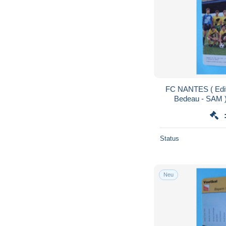
FC NANTES ( Edit
Bedeau - SAM ) >
SCANS ) For
Status
Neu