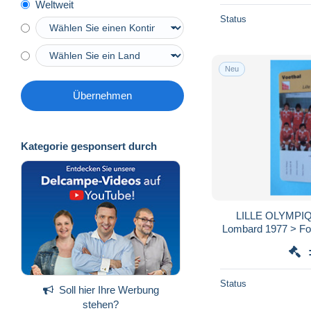
Weltweit
Status
Neu
Übernehmen
Kategorie gesponsert durch
LILLE OLYMPIQU
Lombard 1977 > Fot
/ voir / See > SCA
Status
Soll hier Ihre Werbung
stehen?