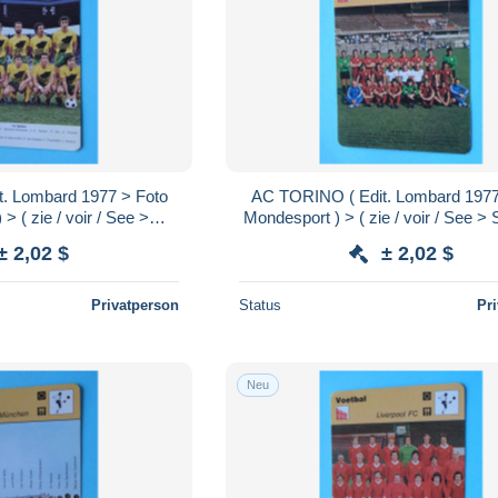
. Lombard 1977 > Foto
AC TORINO ( Edit. Lombard 1977
 ( zie / voir / See >
Mondesport ) > ( zie / voir / See 
mat 16 x 12 cm.!
Format 16 x 12 cm.!
± 2,02 $
± 2,02 $
Privatperson
Status
Pr
Neu