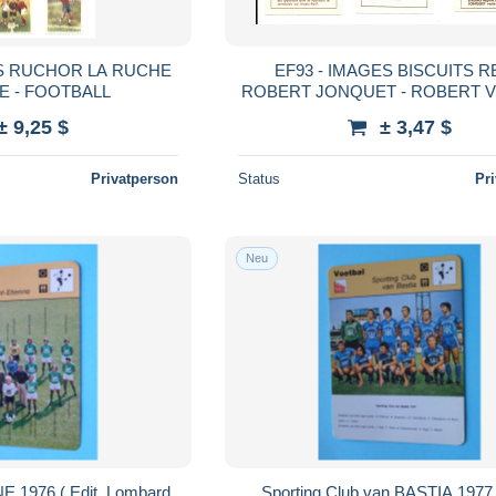
ES RUCHOR LA RUCHE
EF93 - IMAGES BISCUITS R
 - FOOTBALL
ROBERT JONQUET - ROBERT 
- MUSTAPHA BETTACH
± 9,25 $
± 3,47 $
Privatperson
Status
Pr
Neu
 1976 ( Edit. Lombard
Sporting Club van BASTIA 1977 (