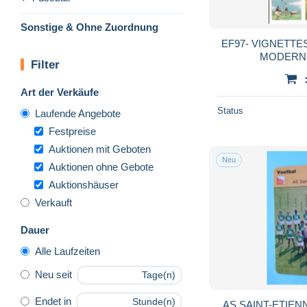
Sonstige & Ohne Zuordnung
EF97- VIGNETT
MODERNE
Filter
Art der Verkäufe
Status
Laufende Angebote
Festpreise
Auktionen mit Geboten
Neu
Auktionen ohne Gebote
Auktionshäuser
Verkauft
Dauer
Alle Laufzeiten
Neu seit
Tage(n)
Endet in
Stunde(n)
AS SAINT-ETIENNE