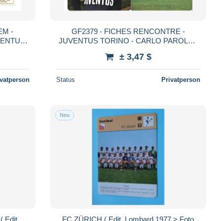
EM -
GF2379 - FICHES RENCONTRE -
VENTURI
JUVENTUS TORINO - CARLO PAROLA -
E
GIUSEPPE FURINO - ROMEO BENETTI
± 3,47 $
ivatperson
Status
Privatperson
Neu
 Edit.
FC ZÜRICH ( Edit. Lombard 1977 > Foto