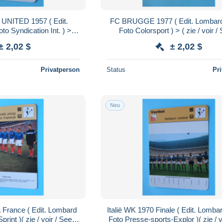
ITED 1957 ( Edit.
FC BRUGGE 1977 ( Edit. Lombar
o Syndication Int. ) > (
Foto Colorsport ) > ( zie / voir /
 SCANS ) Format 16 x 12
SCANS ) Format 16 x 12 cm
± 2,02 $
± 2,02 $
cm.!
Privatperson
Status
Pr
Neu
a France ( Edit. Lombard
Italië WK 1970 Finale ( Edit. Lomba
rint )( zie / voir / See >
Foto Presse-sports-Explor )( zie / v