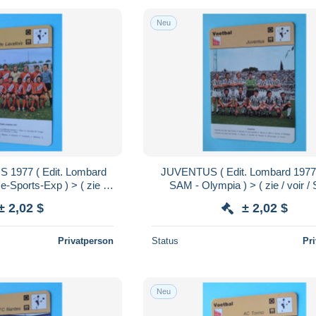
Neu
 1977 ( Edit. Lombard
JUVENTUS ( Edit. Lombard 1977
-Sports-Exp ) > ( zie /
SAM - Olympia ) > ( zie / voir /
S ) Format 16 x 12 cm.!
SCANS ) Format 16 x 12 cm
± 2,02 $
± 2,02 $
Privatperson
Status
Pr
Neu