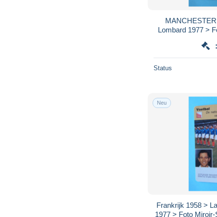
MANCHESTER UN
Lombard 1977 > Fot
zie / voir / See >
Status
Neu
Frankrijk 1958 > L
1977 > Foto Miroir-Sp