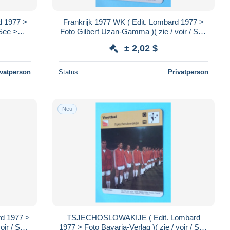
d 1977 >
Frankrijk 1977 WK ( Edit. Lombard 1977 >
 See >
Foto Gilbert Uzan-Gamma )( zie / voir / See
.!
> SCANS ) Format 16 x 12 cm.!
± 2,02 $
ivatperson
Status
Privatperson
Neu
rd 1977 >
TSJECHOSLOWAKIJE ( Edit. Lombard
oir / See
1977 > Foto Bavaria-Verlag )( zie / voir / See