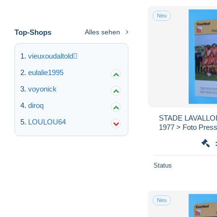
Neu
Top-Shops
Alles sehen
vieuxoudaltold
eulalie1995
voyonick
diroq
STADE LAVALLOIS
LOULOU64
1977 > Foto Presse
voir / See > SCAN
Status
Neu