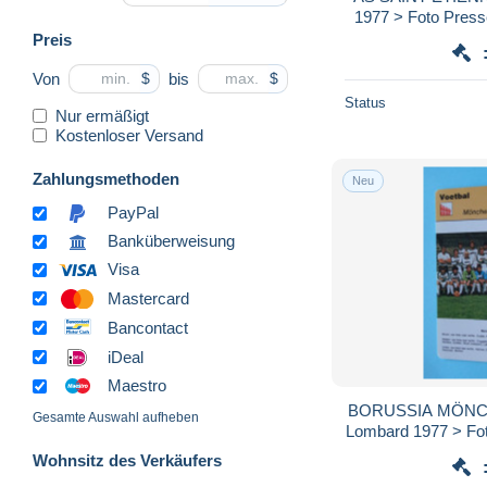
1977 > Foto Presse
voir > SCANS )
Preis
Von
bis
$
$
Status
Nur ermäßigt
Kostenloser Versand
Zahlungsmethoden
Neu
PayPal
Banküberweisung
Visa
Mastercard
Bancontact
iDeal
Maestro
BORUSSIA MÖNCH
Gesamte Auswahl aufheben
Lombard 1977 > Foto
SCANS ) For
Wohnsitz des Verkäufers