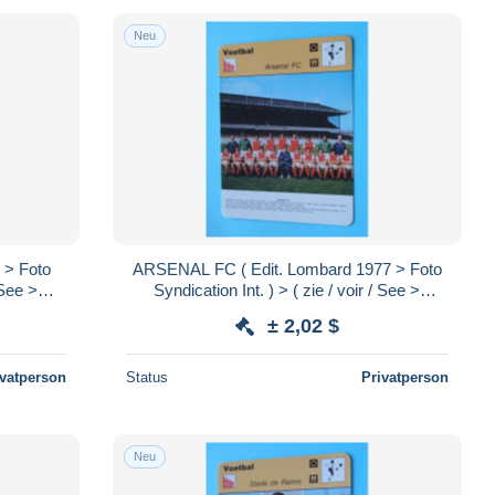
Neu
 > Foto
ARSENAL FC ( Edit. Lombard 1977 > Foto
 See >
Syndication Int. ) > ( zie / voir / See >
.!
SCANS ) Format 16 x 12 cm.!
± 2,02 $
ivatperson
Status
Privatperson
Neu