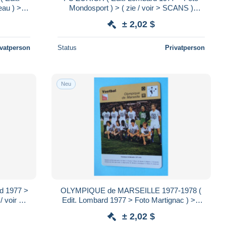
au ) > (
Mondosport ) > ( zie / voir > SCANS )
 12 cm.!
Format 16 x 12 cm.!
± 2,02 $
ivatperson
Status
Privatperson
Neu
d 1977 >
OLYMPIQUE de MARSEILLE 1977-1978 (
/ voir >
Edit. Lombard 1977 > Foto Martignac ) > (
.!
zie / voir > SCANS ) Format 16 x 12 cm.!
± 2,02 $