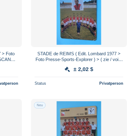
 > Foto
STADE de REIMS ( Edit. Lombard 1977 >
> SCANS )
Foto Presse-Sports-Explorer ) > ( zie / voir /
See > SCANS ) Format 16 x 12 cm.!
± 2,02 $
ivatperson
Status
Privatperson
Neu