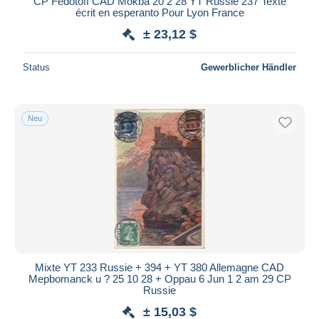
CP Fédotoff CAD Mokba 20 2 28 YT Russie 237 Texte
écrit en esperanto Pour Lyon France
± 23,12 $
Status
Gewerblicher Händler
Neu
Mixte YT 233 Russie + 394 + YT 380 Allemagne CAD
Mepbomanck u ? 25 10 28 + Oppau 6 Jun 1 2 am 29 CP
Russie
± 15,03 $