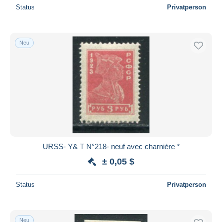
Status
Privatperson
Neu
URSS- Y& T N°218- neuf avec charnière *
± 0,05 $
Status
Privatperson
Neu