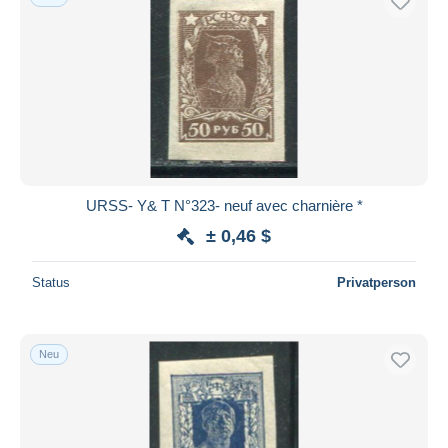
URSS- Y& T N°323- neuf avec charnière *
± 0,46 $
Status
Privatperson
Neu