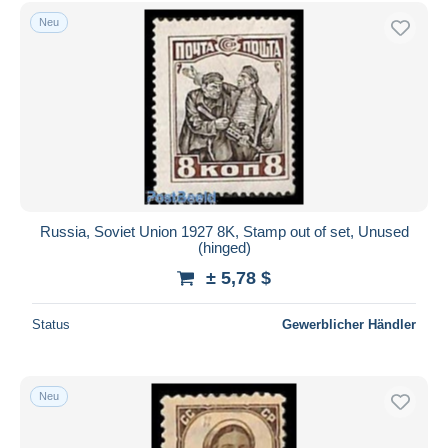
Kostenloser Versand
Neu
Zahlungsmethoden
PayPal
Banküberweisung
Visa
Mastercard
Bancontact
iDeal
Russia, Soviet Union 1927 8K, Stamp out of set, Unused
(hinged)
Maestro
± 5,78 $
Gesamte Auswahl aufheben
Wohnsitz des Verkäufers
Status
Gewerblicher Händler
Weltweit
Neu