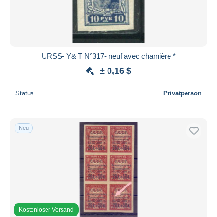
URSS- Y& T N°317- neuf avec charnière *
± 0,16 $
Status
Privatperson
Neu
Kostenloser Versand