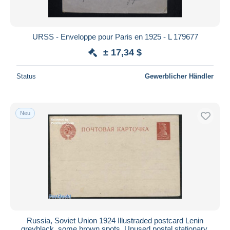
URSS - Enveloppe pour Paris en 1925 - L 179677
± 17,34 $
Status
Gewerblicher Händler
Neu
Russia, Soviet Union 1924 Illustraded postcard Lenin
greyblack, some brown spots, Unused postal stationary,