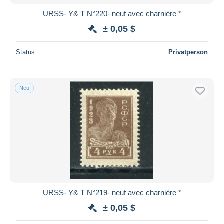
URSS- Y& T N°220- neuf avec charnière *
± 0,05 $
Status
Privatperson
Neu
URSS- Y& T N°219- neuf avec charnière *
± 0,05 $