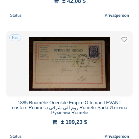
± 42,08 $
Status
Privatperson
Neu
1885 Roumélie Orientale Empire Ottoman LEVANT
eastern Roumelia روم الى شرقى Rumeli-i Şarkî Източна
Румелия Romelie
± 199,23 $
Status
Privatperson