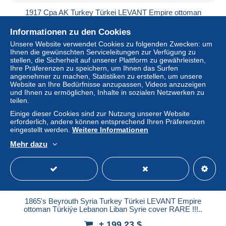
1917 Cpa AK Turkey Türkei LEVANT Empire ottoman
Türkiýe Lausanne Suisse Switzerland Schweiz cover
Informationen zu den Cookies
± 34,28 $
Unsere Website verwendet Cookies zu folgenden Zwecken: um
Ihnen die gewünschten Serviceleitungen zur Verfügung zu
Status
Privatperson
stellen, die Sicherheit auf unserer Plattform zu gewährleisten,
Ihre Präferenzen zu speichern, um Ihnen das Surfen
angenehmer zu machen, Statistiken zu erstellen, um unsere
Website an Ihre Bedürfnisse anzupassen, Videos anzuzeigen
und Ihnen zu ermöglichen, Inhalte in sozialen Netzwerken zu
Neu
teilen.
Einige dieser Cookies sind zur Nutzung unserer Website
erforderlich, andere können entsprechend Ihren Präferenzen
eingestellt werden.
Weitere Informationen
Mehr dazu
1865's Beyrouth Syria Turkey Türkei LEVANT Empire
ottoman Türkiýe Lebanon Liban Syrie cover RARE !!!..
± 199,23 $