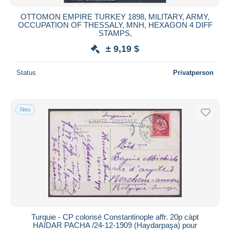
OTTOMON EMPIRE TURKEY 1898, MILITARY, ARMY,
OCCUPATION OF THESSALY, MNH, HEXAGON 4 DIFF
STAMPS,
± 9,19 $
Status
Privatperson
Neu
Turquie - CP colorisé Constantinople affr. 20p càpt
HAÏDAR PACHA /24-12-1909 (Haydarpaşa) pour