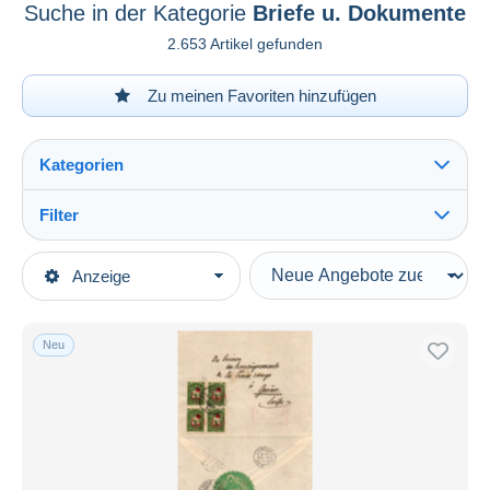
Suche in der Kategorie
Briefe u. Dokumente
2.653 Artikel gefunden
Zu meinen Favoriten hinzufügen
Kategorien
Filter
Alles sehen
Art der Verkäufe
Anzeige
Hauptkategorien
Laufende Angebote
Briefmarken
Festpreise
Europa
Neu
Auktionen mit Geboten
Türkei
Auktionen ohne Gebote
1858-1921 Osmanisches Reich
Auktionshäuser
Verkauft
Briefe u. Dokumente
Dauer