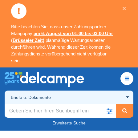
×
Bitte beachten Sie, dass unser Zahlungspartner
Mangopay
am 6. August von 01:00 bis 03:00 Uhr
(Brüsseler Zeit)
planmäßige Wartungsarbeiten
durchführen wird. Während dieser Zeit können die
Zahlungsdienste vorübergehend nicht verfügbar
sein.
Briefe u. Dokumente
Erweiterte Suche