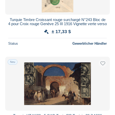
Alle Laufzeiten
Neu seit
Tage(n)
Turquie Timbre Croissant rouge surchargé N°243 Bloc de
4 pour Croix rouge Genève 25 III 1916 Vignette verte verso
Endet in
Stunde(n)
± 17,33 $
Preis
Status
Gewerblicher Händler
Von
bis
$
$
Nur ermäßigt
Kostenloser Versand
Neu
Zahlungsmethoden
PayPal
Banküberweisung
Visa
Mastercard
Bancontact
iDeal