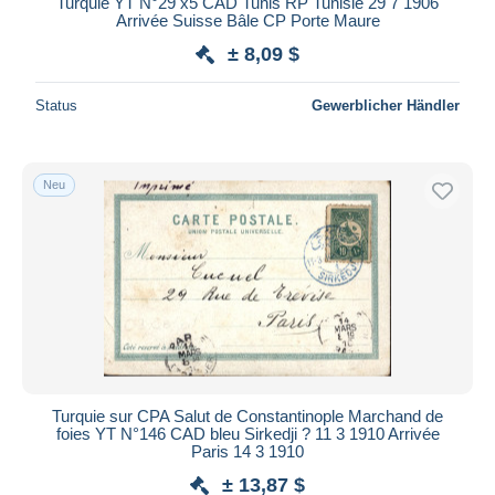
Turquie YT N°29 x5 CAD Tunis RP Tunisie 29 7 1906
Arrivée Suisse Bâle CP Porte Maure
Maestro
± 8,09 $
Gesamte Auswahl aufheben
Wohnsitz des Verkäufers
Status
Gewerblicher Händler
Weltweit
Neu
Übernehmen
Turquie sur CPA Salut de Constantinople Marchand de
foies YT N°146 CAD bleu Sirkedji ? 11 3 1910 Arrivée
Paris 14 3 1910
± 13,87 $