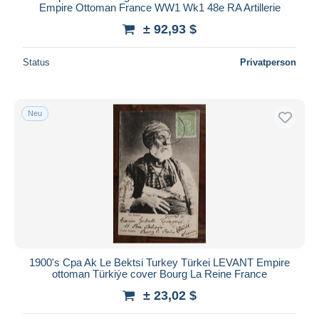
Empire Ottoman France WW1 Wk1 48e RA Artillerie
± 92,93 $
Status
Privatperson
Neu
1900's Cpa Ak Le Bektsi Turkey Türkei LEVANT Empire
ottoman Türkiýe cover Bourg La Reine France
± 23,02 $