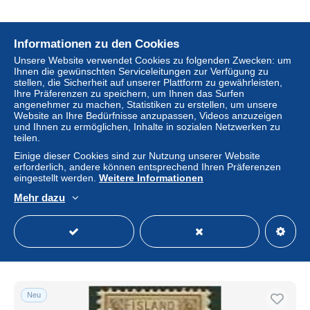
Neu
Informationen zu den Cookies
Unsere Website verwendet Cookies zu folgenden Zwecken: um
Ihnen die gewünschten Serviceleitungen zur Verfügung zu
stellen, die Sicherheit auf unserer Plattform zu gewährleisten,
Ihre Präferenzen zu speichern, um Ihnen das Surfen
angenehmer zu machen, Statistiken zu erstellen, um unsere
Website an Ihre Bedürfnisse anzupassen, Videos anzuzeigen
und Ihnen zu ermöglichen, Inhalte in sozialen Netzwerken zu
teilen.
Einige dieser Cookies sind zur Nutzung unserer Website
erforderlich, andere können entsprechend Ihren Präferenzen
eingestellt werden.
Weitere Informationen
Iceland 1873 4Sk, On service, perf. 12.5, Stamp out of set,
Unused (hinged)
Mehr dazu
± 52,02 $
Status
Gewerblicher Händler
Neu