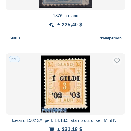
1876. Iceland
± 225,40 $
Status
Privatperson
Neu
Iceland 1902 3A, perf. 14:13.5, stamp out of set, Mint NH
± 231,18 $