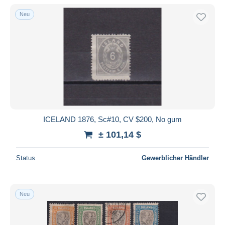
Nur ermäßigt
Neu
Kostenloser Versand
Zahlungsmethoden
PayPal
Banküberweisung
Visa
Mastercard
Bancontact
ICELAND 1876, Sc#10, CV $200, No gum
iDeal
± 101,14 $
Maestro
Gesamte Auswahl aufheben
Status
Gewerblicher Händler
Wohnsitz des Verkäufers
Weltweit
Neu