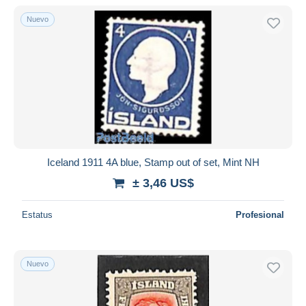
Nuevo
Sólo con descuento
Envío gratis
Métodos de pago
PayPal
Transferencia bancaria
Visa
Mastercard
Bancontact
Iceland 1911 4A blue, Stamp out of set, Mint NH
iDeal
± 3,46 US$
Maestro
Deseleccionar todo
Estatus
Profesional
Residencia del vendedor
Mundo entero
Nuevo