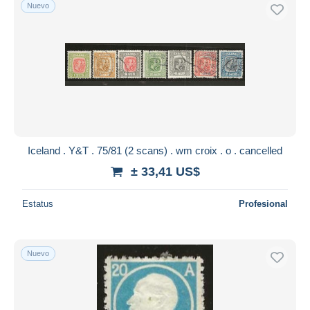
Nuevo
Iceland . Y&T . 75/81 (2 scans) . wm croix . o . cancelled
± 33,41 US$
Estatus
Profesional
Nuevo