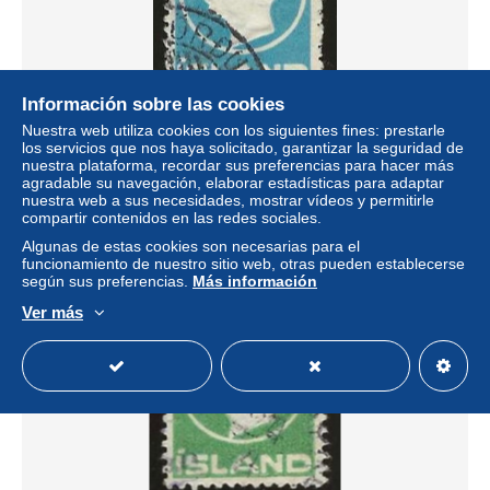
Información sobre las cookies
Nuestra web utiliza cookies con los siguientes fines: prestarle
Iceland . Y&T . 70 . o . cancelled
los servicios que nos haya solicitado, garantizar la seguridad de
nuestra plataforma, recordar sus preferencias para hacer más
± 2,30 US$
agradable su navegación, elaborar estadísticas para adaptar
nuestra web a sus necesidades, mostrar vídeos y permitirle
compartir contenidos en las redes sociales.
Estatus
Profesional
Algunas de estas cookies son necesarias para el
funcionamiento de nuestro sitio web, otras pueden establecerse
según sus preferencias.
Más información
Nuevo
Ver más