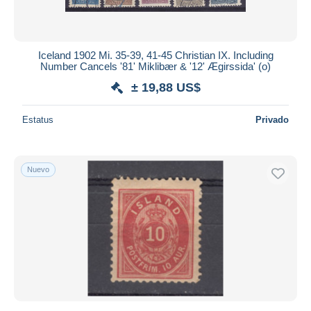
Iceland 1902 Mi. 35-39, 41-45 Christian IX. Including
Number Cancels '81' Miklibær & '12' Ægirssida' (o)
± 19,88 US$
Estatus
Privado
Nuevo