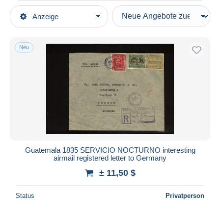
Art der Verkäufe
Anzeige
Hauptkategorien
Laufende Angebote
Briefmarken
Festpreise
Amerika
Neu
Auktionen mit Geboten
Guatemala
Auktionen ohne Gebote
Auktionshäuser
Verkauft
Dauer
Alle Laufzeiten
Neu seit
Tage(n)
Guatemala 1835 SERVICIO NOCTURNO interesting
airmail registered letter to Germany
Endet in
Stunde(n)
± 11,50 $
Preis
Status
Privatperson
Von
bis
$
$
Nur ermäßigt