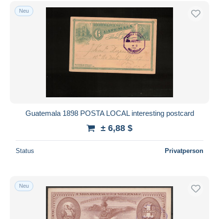
Kostenloser Versand
Neu
Zahlungsmethoden
PayPal
Banküberweisung
Visa
Mastercard
Bancontact
iDeal
Guatemala 1898 POSTA LOCAL interesting postcard
Maestro
± 6,88 $
Gesamte Auswahl aufheben
Status
Privatperson
Wohnsitz des Verkäufers
Weltweit
Neu