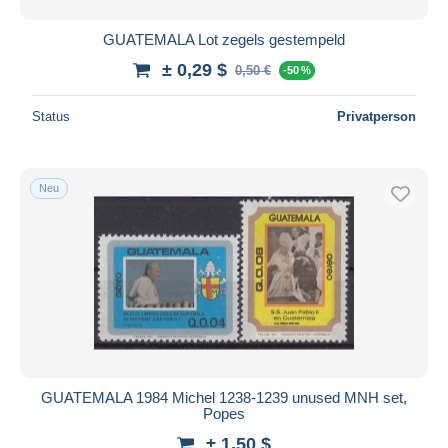
GUATEMALA Lot zegels gestempeld
± 0,29 $
0,50 €
-50 %
Status
Privatperson
Neu
GUATEMALA 1984 Michel 1238-1239 unused MNH set,
Popes
± 1,50 $