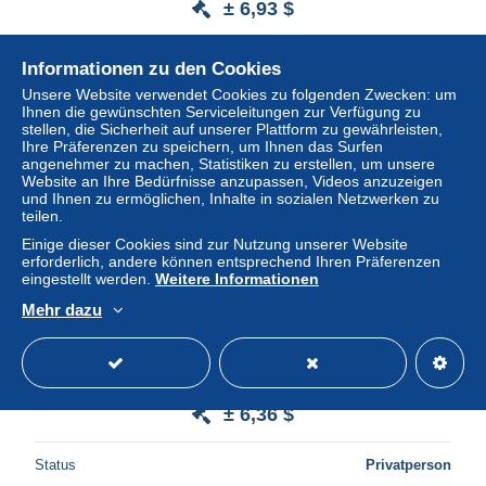
± 6,93 $
Status
Privatperson
Informationen zu den Cookies
Unsere Website verwendet Cookies zu folgenden Zwecken: um
Ihnen die gewünschten Serviceleitungen zur Verfügung zu
stellen, die Sicherheit auf unserer Plattform zu gewährleisten,
Neu
Ihre Präferenzen zu speichern, um Ihnen das Surfen
angenehmer zu machen, Statistiken zu erstellen, um unsere
Website an Ihre Bedürfnisse anzupassen, Videos anzuzeigen
und Ihnen zu ermöglichen, Inhalte in sozialen Netzwerken zu
teilen.
Einige dieser Cookies sind zur Nutzung unserer Website
erforderlich, andere können entsprechend Ihren Präferenzen
eingestellt werden.
Weitere Informationen
Mehr dazu
umbria-perugia-umbertide civitella ranieri castello
medioevale (f.piccolo)
± 6,36 $
Status
Privatperson