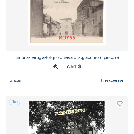
umbria-perugia-foligno chiesa di s.giacomo (f.piccolo)
± 7,51 $
Status
Privatperson
Neu