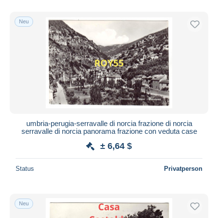
Nur ermäßigt
Kostenloser Versand
Neu
Zahlungsmethoden
PayPal
Banküberweisung
Visa
Mastercard
Bancontact
iDeal
umbria-perugia-serravalle di norcia frazione di norcia
serravalle di norcia panorama frazione con veduta case
Maestro
± 6,64 $
Gesamte Auswahl aufheben
Wohnsitz des Verkäufers
Status
Privatperson
Weltweit
Neu