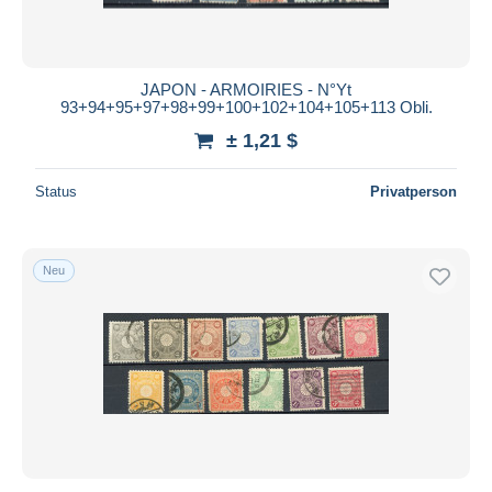
JAPON - ARMOIRIES - N°Yt
93+94+95+97+98+99+100+102+104+105+113 Obli.
± 1,21 $
Status
Privatperson
Neu