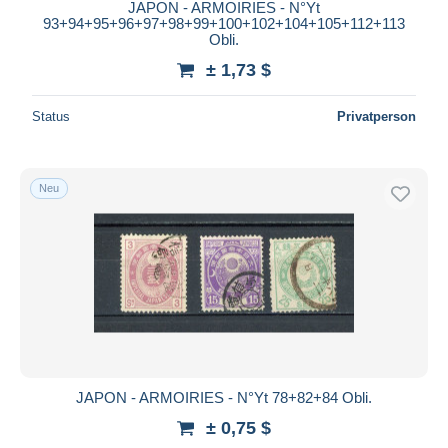
JAPON - ARMOIRIES - N°Yt
93+94+95+96+97+98+99+100+102+104+105+112+113
Obli.
± 1,73 $
Status
Privatperson
Neu
JAPON - ARMOIRIES - N°Yt 78+82+84 Obli.
± 0,75 $