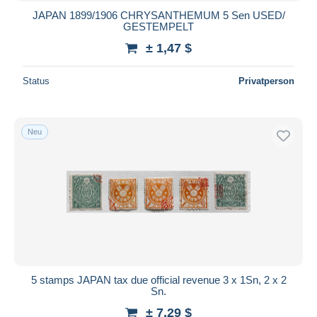
JAPAN 1899/1906 CHRYSANTHEMUM 5 Sen USED/
GESTEMPELT
± 1,47 $
Status
Privatperson
Neu
5 stamps JAPAN tax due official revenue 3 x 1Sn, 2 x 2
Sn.
± 7,29 $