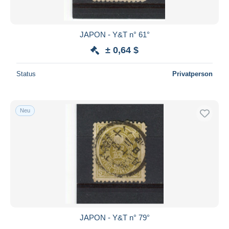
JAPON - Y&T n° 61°
± 0,64 $
Status
Privatperson
Neu
JAPON - Y&T n° 79°