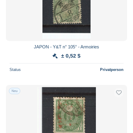
JAPON - Y&T n° 105° - Armoiries
± 0,52 $
Status
Privatperson
Neu