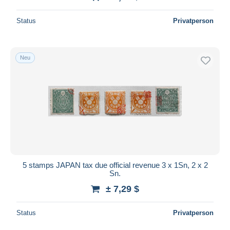
Status
Privatperson
Neu
5 stamps JAPAN tax due official revenue 3 x 1Sn, 2 x 2
Sn.
± 7,29 $
Status
Privatperson