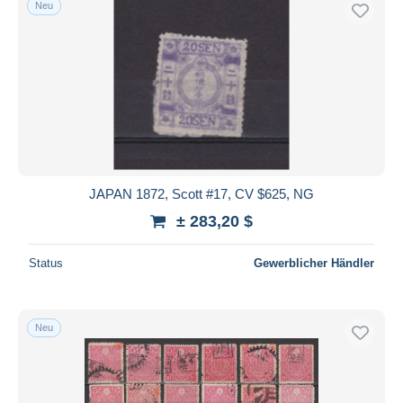
Neu
Kostenloser Versand
Zahlungsmethoden
PayPal
Banküberweisung
Visa
Mastercard
Bancontact
JAPAN 1872, Scott #17, CV $625, NG
iDeal
± 283,20 $
Maestro
Gesamte Auswahl aufheben
Status
Gewerblicher Händler
Wohnsitz des Verkäufers
Weltweit
Neu