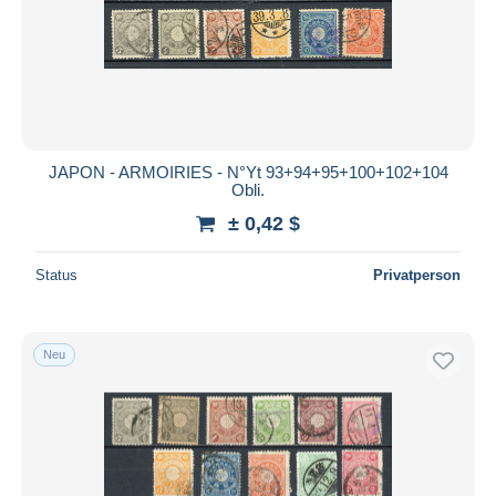
JAPON - ARMOIRIES - N°Yt 93+94+95+100+102+104
Obli.
± 0,42 $
Status
Privatperson
Neu