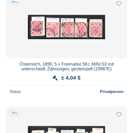
Neu
Kostenloser Versand
Zahlungsmethoden
PayPal
Banküberweisung
Visa
Mastercard
Bancontact
Österreich, 1890, 5 x Freimarke 5Kr, MiNr.53 mit
iDeal
unterschiedl. Zähnungen, gestempelt (19987E)
Maestro
± 4,04 $
Gesamte Auswahl aufheben
Status
Privatperson
Wohnsitz des Verkäufers
Weltweit
Neu