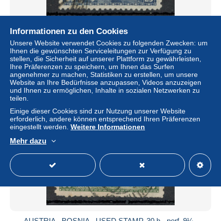
Informationen zu den Cookies
AUSTRIA - BOSNIA - USED STAMP, 25 h - perf. 9¼ -
Unsere Website verwendet Cookies zu folgenden Zwecken: um
1906.
Ihnen die gewünschten Serviceleitungen zur Verfügung zu
± 3,47 $
stellen, die Sicherheit auf unserer Plattform zu gewährleisten,
Ihre Präferenzen zu speichern, um Ihnen das Surfen
angenehmer zu machen, Statistiken zu erstellen, um unsere
Status
Privatperson
Website an Ihre Bedürfnisse anzupassen, Videos anzuzeigen
und Ihnen zu ermöglichen, Inhalte in sozialen Netzwerken zu
teilen.
Einige dieser Cookies sind zur Nutzung unserer Website
Neu
erforderlich, andere können entsprechend Ihren Präferenzen
eingestellt werden.
Weitere Informationen
Mehr dazu
AUSTRIA - BOSNIA - USED STAMP, 30 h - perf. 9¼ -