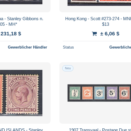
na - Stanley Gibbons n.
Hong Kong - Scott #273-274 - M
-05 - MH*
$13
 231,18 $
± 6,06 $
Gewerblicher Händler
Status
Gewerbliche
Neu
D ISLANDS - Stanley
1907 Transvaal - Postage Due 