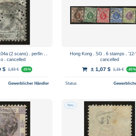
Hong Kong . SG . 6 stamps . '12-'21 . o .
'12-'21 . o . cancelled
cancelled
9 $
± 1,07 $
1,93 €
1,16 €
-20 %
-20 
Gewerblicher Händler
Status
Gewerbliche
Neu