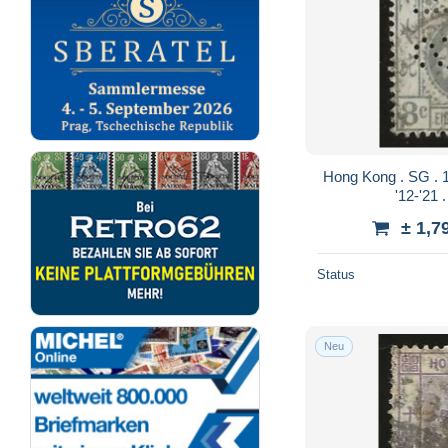
Hong Kong . SG . 104a (2 scans) . perfin . .
± 1,7
Status
Neu