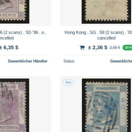
Hong Kong . SG . 58 (2 scans) . '00-'01 . o .
ncelled
cancelled
± 6,35 $
± 2,36 $
2,55 €
-20 
Gewerblicher Händler
Status
Gewerbliche
Neu