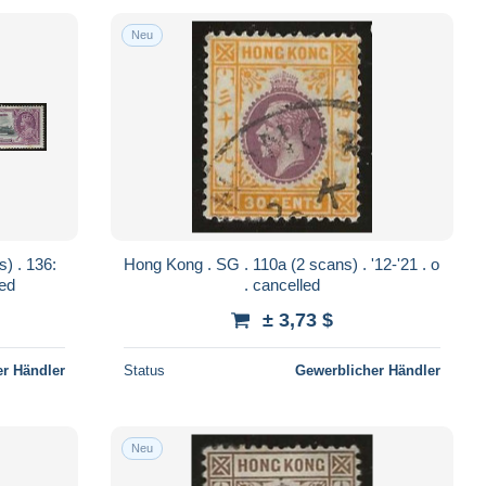
Neu
Hong Kong . SG . 110a (2 scans) . '12-'21 . o
-hinged
. cancelled
± 3,73 $
r Händler
Status
Gewerblicher Händler
Neu