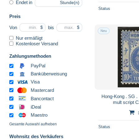
Endet in
Stunde(n)
Status
Preis
Von
bis
$
$
Neu
Nur ermäßigt
Kostenloser Versand
Zahlungsmethoden
PayPal
Banküberweisung
Visa
Mastercard
Hong-Kong . SG . 124 (2 scans) . '21-'37 .
Bancontact
iDeal
Maestro
Gesamte Auswahl aufheben
Status
Wohnsitz des Verkäufers