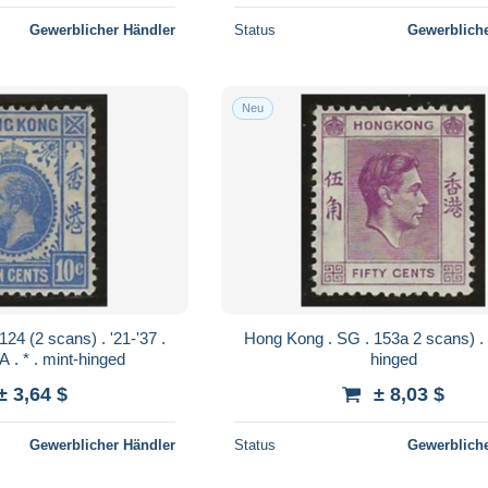
Gewerblicher Händler
Status
Gewerbliche
Neu
Hong Kong . SG . 153a 2 scans) . * . mint-
mult script CA . * . mint-hinged
hinged
± 3,64 $
± 8,03 $
Gewerblicher Händler
Status
Gewerbliche