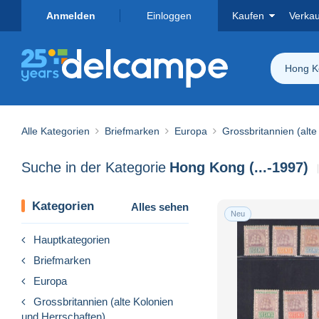
Anmelden
Einloggen
Kaufen
Verka
Hong Ko
Alle Kategorien
Briefmarken
Europa
Grossbritannien (alt
Suche in der Kategorie
Hong Kong (...-1997)
Kategorien
Alles sehen
Neu
Hauptkategorien
Briefmarken
Europa
Grossbritannien (alte Kolonien
und Herrschaften)