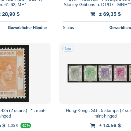
n. 61-62, MH*
Stanley Gibbons n. D1/D7 - MNH**
± 28,90 $
± 69,35 $
Gewerblicher Händler
Status
Gewerbliche
Neu
Hong-Kong . SG . 5 stamps (2 scans) . * .
hinged
mint-hinged
5 $
± 14,56 $
1,35 €
-20 %