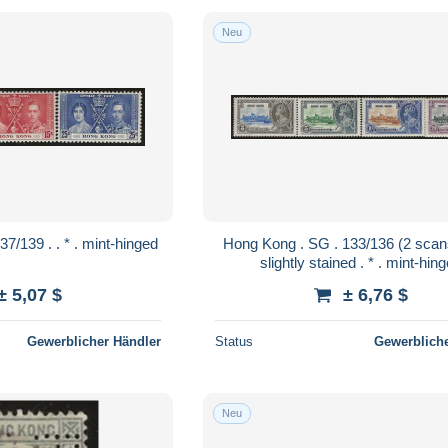
Neu
Hong Kong . SG . 137/139 . . * . mint-hinged
Hong Kong . SG . 133/136 (2 scans) . 136:
slightly stained . * . mint
± 5,07 $
± 6,76 $
Gewerblicher Händler
Status
Gewerbliche
Neu