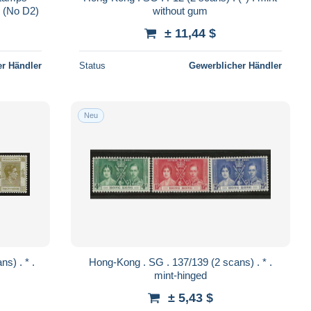
 (No D2)
without gum
± 11,44 $
r Händler
Status
Gewerblicher Händler
Neu
Hong-Kong . SG . 137/139 (2 scans) . * .
mint-hinged
± 5,43 $