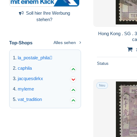
Soll hier Ihre Werbung
stehen?
Hong Kong . SG . 36 (2 scans) . '82-'96 . o .
ca
Top-Shops
Alles sehen
la_postale_phila
Status
caphila
jacquesdirkx
Neu
myleme
vat_tradition