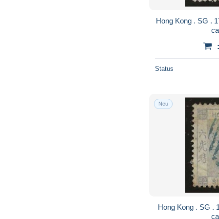
Hong Kong . SG . 17a (2 scans) . 63-'71 . o .
ca
Status
Neu
Hong Kong . SG . 10 (2 scans) . 63-'71 . o .
ca