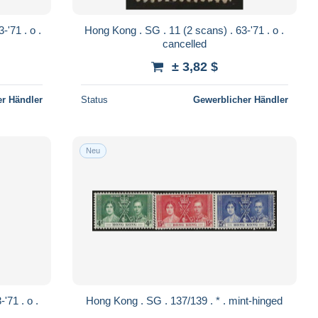
Hong Kong . SG . 11 (2 scans) . 63-'71 . o .
cancelled
± 3,82 $
r Händler
Status
Gewerblicher Händler
Neu
Hong Kong . SG . 137/139 . * . mint-hinged