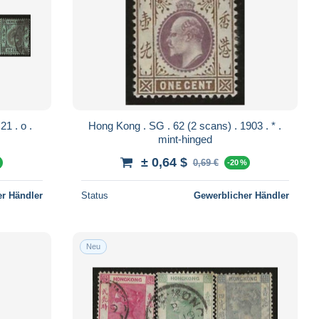
Hong Kong . SG . 62 (2 scans) . 1903 . * .
mint-hinged
± 0,64 $
0,69 €
%
-20 %
r Händler
Status
Gewerblicher Händler
Neu