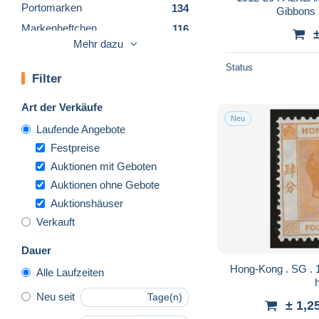
Portomarken
134
Gibbons 
Markenheftchen
116
Mehr dazu
Ganzsachen
203
Status
FDC
624
Filter
Maximumkarten
7
Art der Verkäufe
Komplette Jahrgänge
2
Neu
Laufende Angebote
Lots & Serien
153
Festpreise
Sonstige
3
Auktionen mit Geboten
Sonstige & Ohne Zuordnung
768
Auktionen ohne Gebote
Auktionshäuser
Verkauft
Dauer
Hong-Kong . SG . 142a (2 scans) . * . mint-
Alle Laufzeiten
Neu seit
Tage(n)
± 1,2