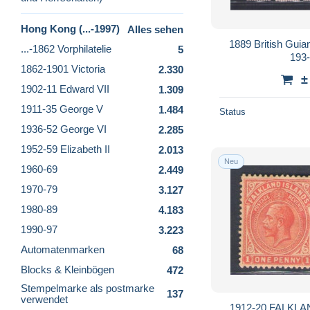
Hong Kong (...-1997)
Alles sehen
1889 British Guia
...-1862 Vorphilatelie
5
193
1862-1901 Victoria
2.330
±
1902-11 Edward VII
1.309
1911-35 George V
1.484
Status
1936-52 George VI
2.285
1952-59 Elizabeth II
2.013
Neu
1960-69
2.449
1970-79
3.127
1980-89
4.183
1990-97
3.223
Automatenmarken
68
Blocks & Kleinbögen
472
Stempelmarke als postmarke
137
verwendet
1912-20 FALKLAN