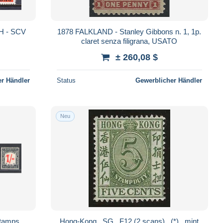
NH - SCV
1878 FALKLAND - Stanley Gibbons n. 1, 1p.
claret senza filigrana, USATO
± 260,08 $
r Händler
Status
Gewerblicher Händler
Neu
stamps
Hong-Kong . SG . F12 (2 scans) . (*) . mint