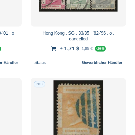
Hong Kong . SG . 33/35 . '82-'96 . o .
cancelled
± 1,71 $
1,85 €
%
-20 %
r Händler
Status
Gewerblicher Händler
Neu