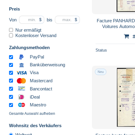
Preis
Von
bis
$
$
Facture PANHARD
Voitures Automo
Nur ermäßigt
Kostenloser Versand
Zahlungsmethoden
Status
PayPal
Banküberweisung
Neu
Visa
Mastercard
Bancontact
iDeal
Maestro
Gesamte Auswahl aufheben
Wohnsitz des Verkäufers
Weltweit