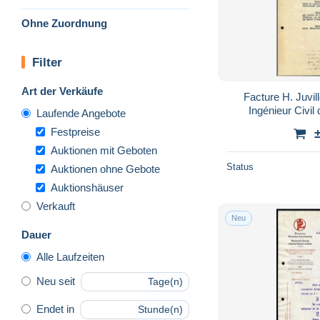
Ohne Zuordnung
Filter
Art der Verkäufe
Facture H. Juvil
Ingénieur Civil
Laufende Angebote
Festpreise
Auktionen mit Geboten
Status
Auktionen ohne Gebote
Auktionshäuser
Verkauft
Neu
Dauer
Alle Laufzeiten
Neu seit
Tage(n)
Endet in
Stunde(n)