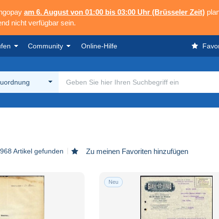
angopay
am 6. August von 01:00 bis 03:00 Uhr (Brüsseler Zeit)
plan
nd nicht verfügbar sein.
ufen
Community
Online-Hilfe
Favor
uordnung
968 Artikel gefunden
Zu meinen Favoriten hinzufügen
Neu