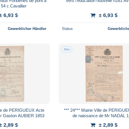
eaux Fonderies de pont à
Vers l'éducation nouvelle n161 Av
54 c Cavallier
± 6,93 $
± 6,93 $
Gewerblicher Händler
Status
Gewerbliche
Neu
*** 24*** Mairie Ville de PERIGUEUX Acte
 naissance de Mr Gaston AUBIER 1853
de naissance de Mr NAD
± 2,89 $
± 2,89 $