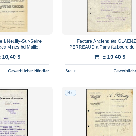
le à Neuilly-Sur-Seine
Facture Anciens éts GLAEN
 des Mines bd Maillot
PERREAUD à Paris faubourg du
± 10,40 $
± 10,40 $
Gewerblicher Händler
Status
Gewerbliche
Neu