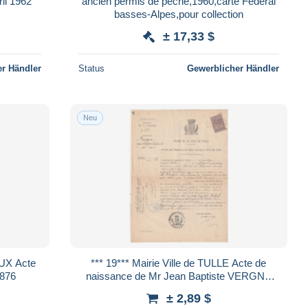
ril 1962
ancien permis de pêche,1960,carte Fédéral
basses-Alpes,pour collection
± 17,33 $
r Händler
Status
Gewerblicher Händler
Neu
*** 19*** Mairie Ville de TULLE Acte de
AL 1876
naissance de Mr Jean Baptiste VERGNE
1873
± 2,89 $