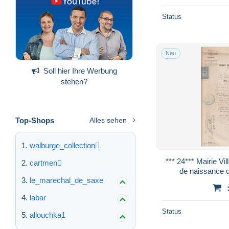
Status
Neu
Soll hier Ihre Werbung
stehen?
Top-Shops
Alles sehen
walburge_collection
*** 24*** Mairie Ville de PERIGUEUX Acte
cartmen
de naissance de Mr René Ber
le_marechal_de_saxe
LEJEUNE 188
labar
Status
allouchka1