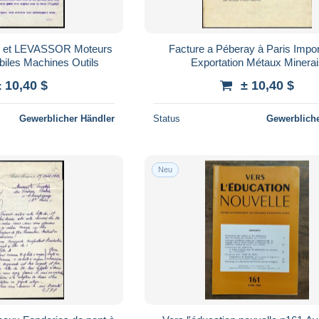
 et LEVASSOR Moteurs
Facture a Péberay à Paris Impor
biles Machines Outils
Exportation Métaux Minera
± 10,40 $
± 10,40 $
Gewerblicher Händler
Status
Gewerbliche
Neu