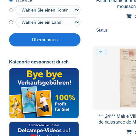
Facture hauts fourn
mousson 
Status
Übernehmen
Neu
Kategorie gesponsert durch
*** 24*** Mairie Ville de PERIGUEUX Acte
de