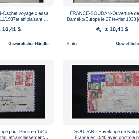
achet voyage d essai
FRANCE-SOUDAN-Ouverture de l
1/1937et aff plaisant a
Bamako/Europe le 27 fevrier 1938 jo
voir lot P 5625
et aff plaisant a voir lot 
± 10,41 $
± 10,41 $
Gewerblicher Händler
Status
Gewerbliche
pe pour Paris en 1940
SOUDAN - Enveloppe de Kati po
stal, affranchissement
France en 1940 avec contrôle p