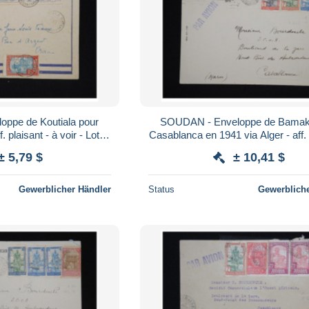
ppe de Koutiala pour
SOUDAN - Enveloppe de Bamak
. plaisant - à voir - Lot
Casablanca en 1941 via Alger - aff. 
P9380
à voir - Lot P9374
± 5,79 $
± 10,41 $
Gewerblicher Händler
Status
Gewerbliche