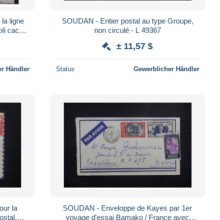
a ligne
SOUDAN - Entier postal au type Groupe,
li cachet
non circulé - L 49367
P 5622
± 11,57 $
r Händler
Status
Gewerblicher Händler
ur la
SOUDAN - Enveloppe de Kayes par 1er
ostal,
voyage d'essai Bamako / France avec