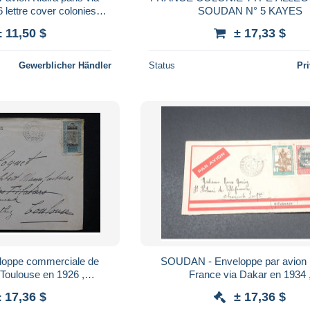
 lettre cover colonies
SOUDAN N° 5 KAYES
france
± 11,50 $
± 17,33 $
Gewerblicher Händler
Status
Pr
oppe commerciale de
SOUDAN - Enveloppe par avion p
Toulouse en 1926 ,
France via Dakar en 1934 
t plaisant - L 22815
affranchissement recto et verso -
± 17,36 $
± 17,36 $