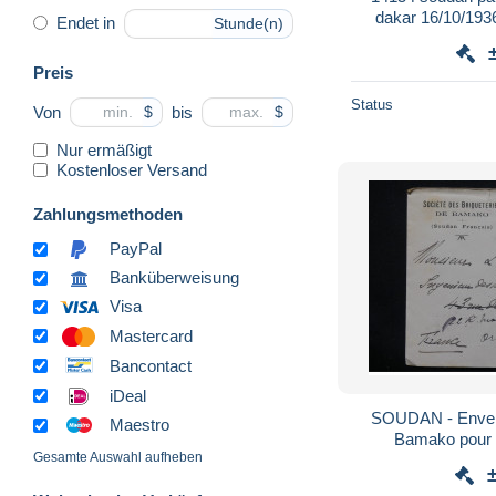
dakar 16/10/1936
Endet in
Stunde(n)
Preis
Status
Von
bis
$
$
Nur ermäßigt
Kostenloser Versand
Zahlungsmethoden
PayPal
Banküberweisung
Visa
Mastercard
Bancontact
iDeal
SOUDAN - Envel
Maestro
Bamako pour 
Gesamte Auswahl aufheben
affranchissemen