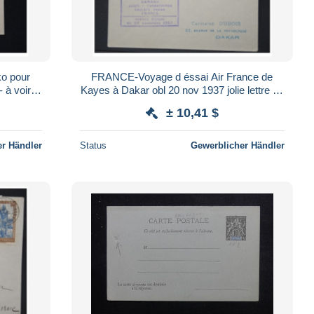
o pour
FRANCE-Voyage d éssai Air France de
 à voir -
Kayes à Dakar obl 20 nov 1937 jolie lettre lot
P 5619
± 10,41 $
r Händler
Status
Gewerblicher Händler