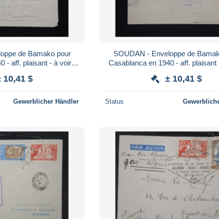
oppe de Bamako pour
SOUDAN - Enveloppe de Bamak
 aff. plaisant - à voir -
Casablanca en 1940 - aff. plaisant -
t P9376
Lot P9378
± 10,41 $
± 10,41 $
Gewerblicher Händler
Status
Gewerbliche