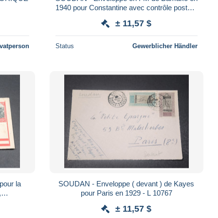
1940 pour Constantine avec contrôle postal -
L 23846
± 11,57 $
ivatperson
Status
Gewerblicher Händler
our la
SOUDAN - Enveloppe ( devant ) de Kayes
,
pour Paris en 1929 - L 10767
 L 19403
± 11,57 $