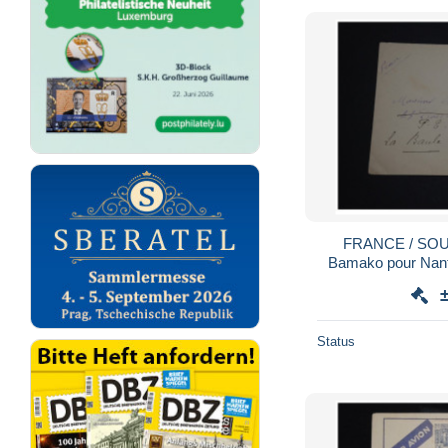
FRANCE / SOUDAN - Enve
Bamako pour Nante
vers La Baul
Status