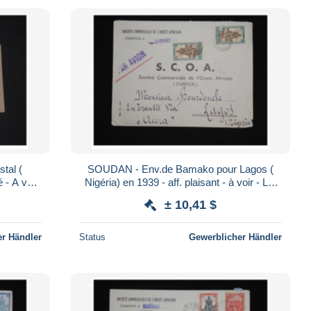
tal (
SOUDAN - Env.de Bamako pour Lagos (
Nigéria) en 1939 - aff. plaisant - à voir - Lot
P9395
± 10,41 $
r Händler
Status
Gewerblicher Händler