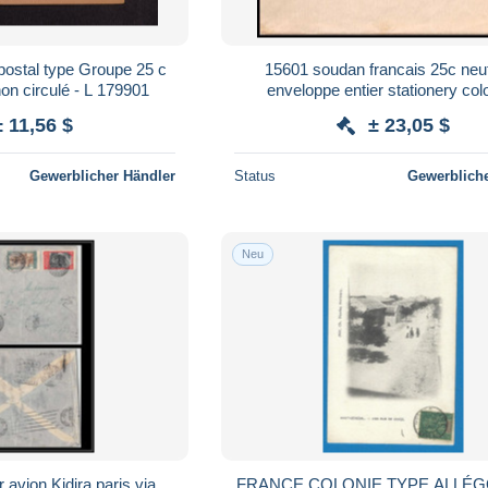
ostal type Groupe 25 c
15601 soudan francais 25c neuf
non circulé - L 179901
enveloppe entier stationery col
± 11,56 $
± 23,05 $
Gewerblicher Händler
Status
Gewerbliche
Neu
avion Kidira paris via
FRANCE COLONIE TYPE ALLÉ