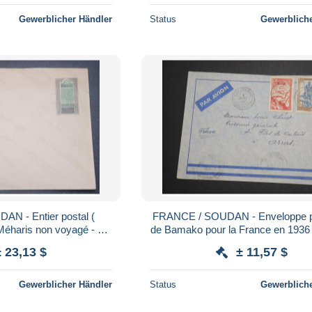
Gewerblicher Händler
Status
Gewerbliche
N - Entier postal (
FRANCE / SOUDAN - Enveloppe p
Méharis non voyagé - L
de Bamako pour la France en 1936 - A Voir 
8251
L 5992
± 23,13 $
± 11,57 $
Gewerblicher Händler
Status
Gewerbliche