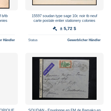
 b/tb
15597 soudan type sage 10c noir tb neuf
onies
carte postale entier stationery colonies
± 5,72 $
r Händler
Status
Gewerblicher Händler
GORIQUE
SOUDAN - Enveloppe en FM de Bamako en