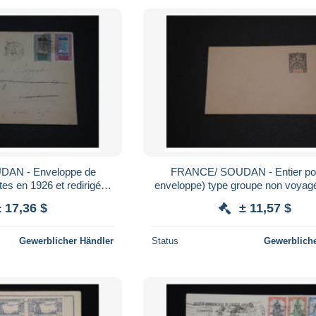
loppe de
FRANCE/ SOUDAN - Entier pos
s en 1926 et redirigée
enveloppe) type groupe non voyagé - A voir
e - A voir - L 844
- L 482
± 17,36 $
± 11,57 $
Gewerblicher Händler
Status
Gewerbliche