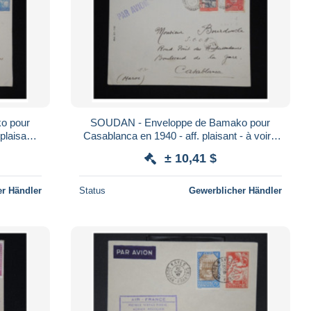
o pour
SOUDAN - Enveloppe de Bamako pour
plaisant -
Casablanca en 1940 - aff. plaisant - à voir -
Lot P9379
± 10,41 $
r Händler
Status
Gewerblicher Händler