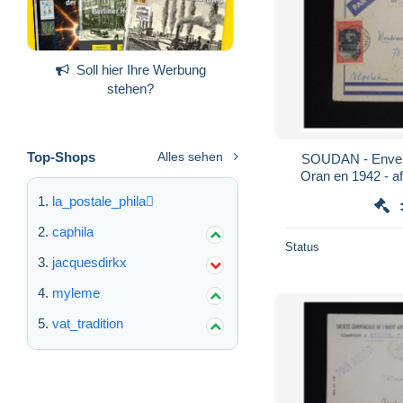
Soll hier Ihre Werbung
stehen?
Top-Shops
Alles sehen
SOUDAN - Envelo
Oran en 1942 - aff
la_postale_phila
caphila
Status
jacquesdirkx
myleme
vat_tradition