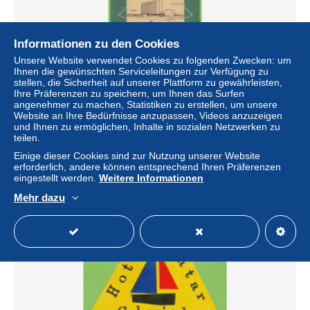
Informationen zu den Cookies
Unsere Website verwendet Cookies zu folgenden Zwecken: um
Ihnen die gewünschten Serviceleitungen zur Verfügung zu
stellen, die Sicherheit auf unserer Plattform zu gewährleisten,
voyo HOTEL NACIONAL Brasilia Brazil Hotel Label 1960s
Ihre Präferenzen zu speichern, um Ihnen das Surfen
Vintage Space Age
angenehmer zu machen, Statistiken zu erstellen, um unsere
Website an Ihre Bedürfnisse anzupassen, Videos anzuzeigen
± 4,62 $
und Ihnen zu ermöglichen, Inhalte in sozialen Netzwerken zu
teilen.
Status
Gewerblicher Händler
Einige dieser Cookies sind zur Nutzung unserer Website
erforderlich, andere können entsprechend Ihren Präferenzen
eingestellt werden.
Weitere Informationen
Mehr dazu
Neu