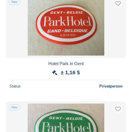
Neu
Kostenloser Versand
Zahlungsmethoden
PayPal
Banküberweisung
Visa
Mastercard
Bancontact
Hotel Park in Gent
iDeal
± 1,16 $
Maestro
Gesamte Auswahl aufheben
Status
Privatperson
Wohnsitz des Verkäufers
Weltweit
Neu