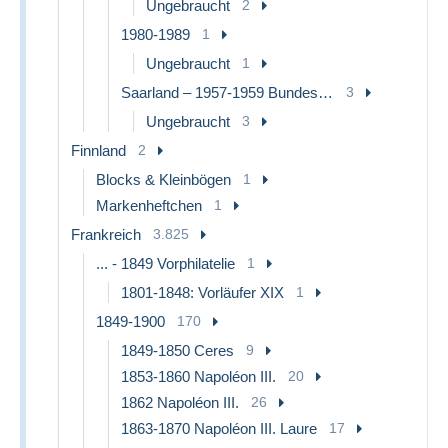
Ungebraucht
2
1980-1989
1
Ungebraucht
1
Saarland – 1957-1959 Bundesland
3
Ungebraucht
3
Finnland
2
Blocks & Kleinbögen
1
Markenheftchen
1
Frankreich
3.825
... - 1849 Vorphilatelie
1
1801-1848: Vorläufer XIX
1
1849-1900
170
1849-1850 Ceres
9
1853-1860 Napoléon III.
20
1862 Napoléon III.
26
1863-1870 Napoléon III. Laure
17