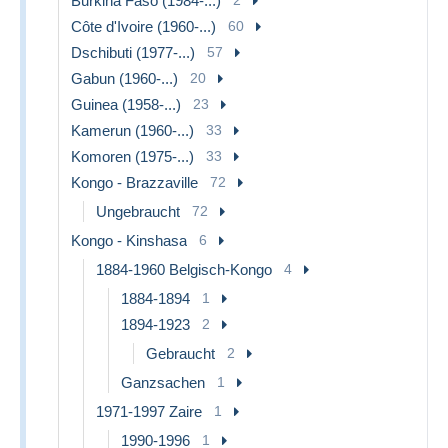
Burkina Faso (1984-...)
Côte d'Ivoire (1960-...)
60
Dschibuti (1977-...)
57
Gabun (1960-...)
20
Guinea (1958-...)
23
Kamerun (1960-...)
33
Komoren (1975-...)
33
Kongo - Brazzaville
72
Ungebraucht
72
Kongo - Kinshasa
6
1884-1960 Belgisch-Kongo
4
1884-1894
1
1894-1923
2
Gebraucht
2
Ganzsachen
1
1971-1997 Zaire
1
1990-1996
1