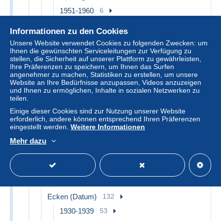
1951-1960
6
Ungebraucht
6
Informationen zu den Cookies
1961-1970
14
Unsere Website verwendet Cookies zu folgenden Zwecken: um
Ihnen die gewünschten Serviceleitungen zur Verfügung zu
Ungebraucht
14
stellen, die Sicherheit auf unserer Plattform zu gewährleisten,
Ihre Präferenzen zu speichern, um Ihnen das Surfen
1971-1980
8
angenehmer zu machen, Statistiken zu erstellen, um unsere
Ungebraucht
8
Website an Ihre Bedürfnisse anzupassen, Videos anzuzeigen
und Ihnen zu ermöglichen, Inhalte in sozialen Netzwerken zu
1981-1990
17
teilen.
Ungebraucht
17
Einige dieser Cookies sind zur Nutzung unserer Website
erforderlich, andere können entsprechend Ihren Präferenzen
1991-2000
3
eingestellt werden.
Weitere Informationen
Ungebraucht
3
Mehr dazu
2001-2010
5
Ungebraucht
5
Markenheftchen
1
Ecken (Datum)
132
1930-1939
53