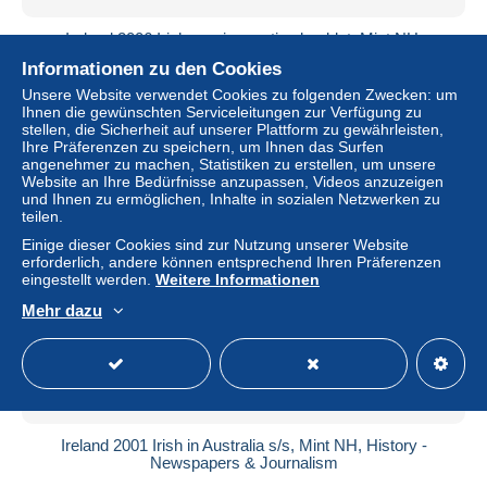
Ireland 2006 Irish music prestige booklet, Mint NH,
Performance Art - Music - Stamp Booklets
Informationen zu den Cookies
± 20,22 $
Unsere Website verwendet Cookies zu folgenden Zwecken: um
Ihnen die gewünschten Serviceleitungen zur Verfügung zu
stellen, die Sicherheit auf unserer Plattform zu gewährleisten,
Status
Gewerblicher Händler
Ihre Präferenzen zu speichern, um Ihnen das Surfen
angenehmer zu machen, Statistiken zu erstellen, um unsere
Website an Ihre Bedürfnisse anzupassen, Videos anzuzeigen
und Ihnen zu ermöglichen, Inhalte in sozialen Netzwerken zu
teilen.
Neu
Einige dieser Cookies sind zur Nutzung unserer Website
erforderlich, andere können entsprechend Ihren Präferenzen
eingestellt werden.
Weitere Informationen
Mehr dazu
Ireland 2001 Irish in Australia s/s, Mint NH, History -
Newspapers & Journalism