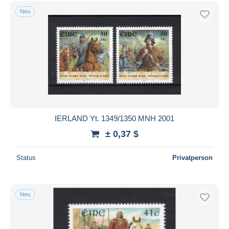
Kostenloser Versand
Neu
Zahlungsmethoden
PayPal
Banküberweisung
Visa
Mastercard
Bancontact
iDeal
IERLAND Yt. 1349/1350 MNH 2001
Maestro
± 0,37 $
Gesamte Auswahl aufheben
Status
Privatperson
Wohnsitz des Verkäufers
Weltweit
Neu