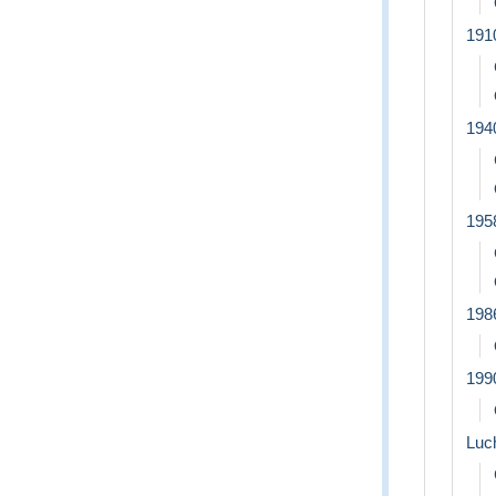
191
194
195
198
199
Luc