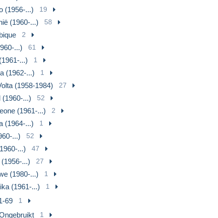
 (1956-...)
19
ië (1960-...)
58
ique
2
960-...)
61
(1961-...)
1
 (1962-...)
1
olta (1958-1984)
27
(1960-...)
52
eone (1961-...)
2
 (1964-...)
1
60-...)
52
1960-...)
47
(1956-...)
27
e (1980-...)
1
ika (1961-...)
1
1-69
1
Ongebruikt
1