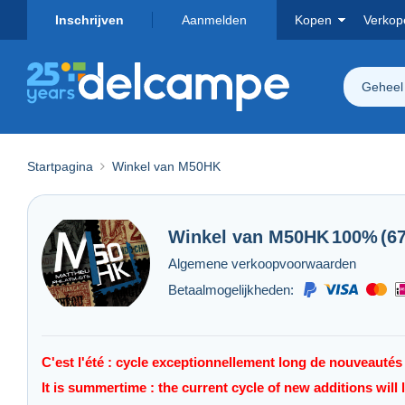
Inschrijven
Aanmelden
Kopen
Verkop
Geheel
Startpagina
Winkel van M50HK
Winkel van
M50HK
100%
(6
Algemene verkoopvoorwaarden
Betaalmogelijkheden:
C'est l'été : cycle exceptionnellement long de nouveautés du
It is summertime : the current cycle of new additions will 