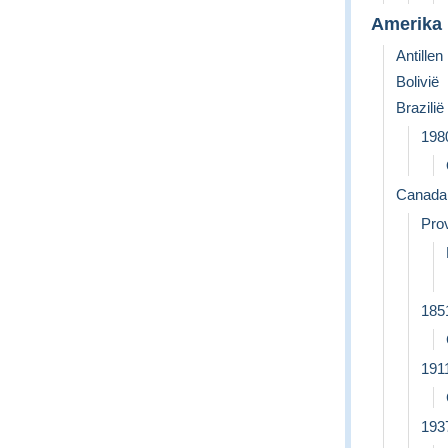
Amerika
Antillen
Bolivië
Brazilië
198
Canada
Prov
185
191
193