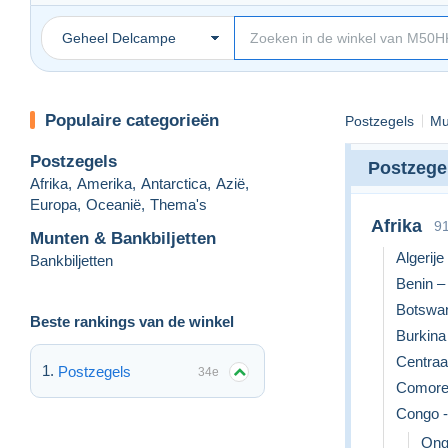
Geheel Delcampe
Populaire categorieën
Postzegels
Mu
Postzegels
Postzege
Afrika
,
Amerika
,
Antarctica
,
Azië
,
Europa
,
Oceanië
,
Thema's
Afrika
9
Munten & Bankbiljetten
Algerije
Bankbiljetten
Benin –
Botswan
Beste rankings van de winkel
Burkina
Centraa
Postzegels
34e
Comoren
Congo -
Ong