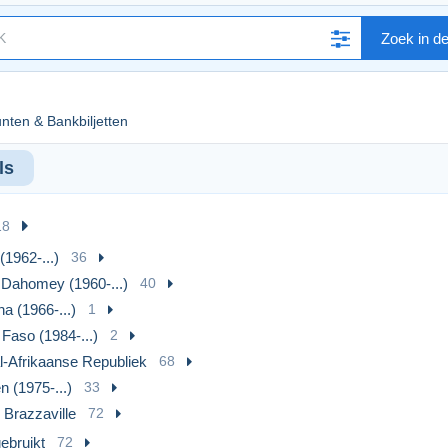
Zoek in d
nten & Bankbiljetten
ls
18
 (1962-...)
36
 Dahomey (1960-...)
40
a (1966-...)
1
 Faso (1984-...)
2
l-Afrikaanse Republiek
68
 (1975-...)
33
 Brazzaville
72
ebruikt
72