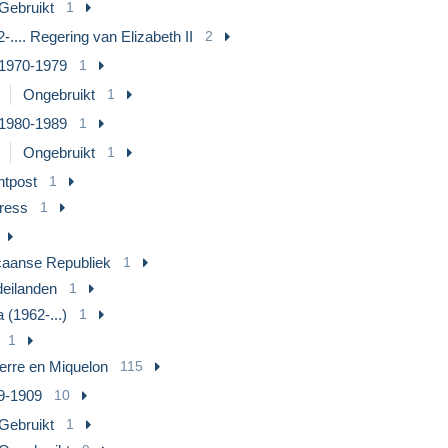
Gebruikt
1
-.... Regering van Elizabeth II
2
1970-1979
1
Ongebruikt
1
1980-1989
1
Ongebruikt
1
htpost
1
ress
1
aanse Republiek
1
deilanden
1
 (1962-...)
1
1
ierre en Miquelon
115
9-1909
10
Gebruikt
1