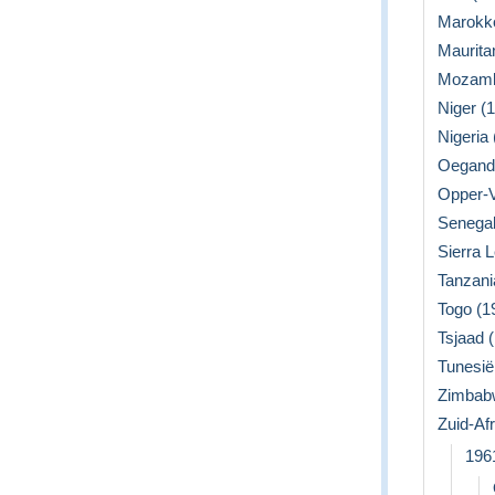
Marokko
Mauritan
Mozamb
Niger (1
Nigeria 
Oeganda
Opper-V
Senegal 
Sierra L
Tanzania
Togo (19
Tsjaad (
Tunesië 
Zimbabw
Zuid-Afr
196