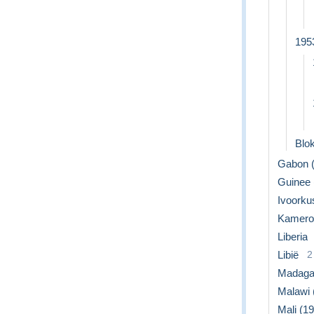
1953
Blok
Gabon (
Guinee (
Ivoorkus
Kameroe
Liberia
Libië
2
Madagas
Malawi (
Mali (19