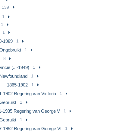
139
1
1
1
0-1989
1
Ongebruikt
1
8
incie (...-1949)
1
Newfoundland
1
1865-1902
1
1-1902 Regering van Victoria
1
Gebruikt
1
1-1935 Regering van George V
1
Gebruikt
1
7-1952 Regering van George VI
1