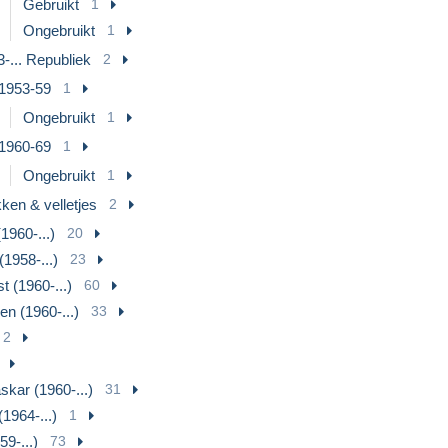
Gebruikt
1
Ongebruikt
1
-... Republiek
2
1953-59
1
Ongebruikt
1
1960-69
1
Ongebruikt
1
ken & velletjes
2
1960-...)
20
1958-...)
23
t (1960-...)
60
n (1960-...)
33
2
kar (1960-...)
31
1964-...)
1
59-...)
73