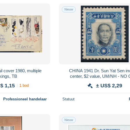
Nieuw
il cover 1980, multiple
CHINA 1941 Dr. Sun Yat Sen in
kings, TB
center, $2 value, UM/NH - NO
FORGERY - FAUX STAMP. #
$ 1,15
± US$ 2,29
1 bod
Professioneel handelaar
Statuut
Nieuw