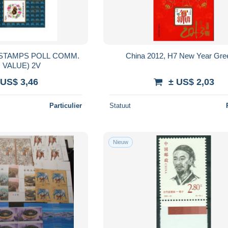
T STAMPS POLL COMM.
China 2012, H7 New Year G
 VALUE) 2V
 US$ 3,46
± US$ 2,03
Particulier
Statuut
Nieuw