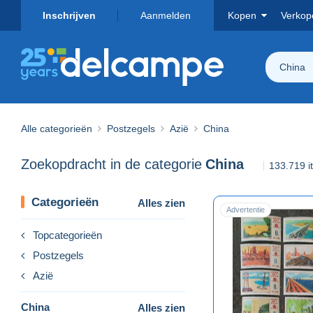
Inschrijven
Aanmelden
Kopen
Verkop
China
Alle categorieën
Postzegels
Azië
China
Zoekopdracht in de categorie
China
133.719 
Categorieën
Alles zien
Advertentie
Topcategorieën
Postzegels
Azië
China
Alles zien