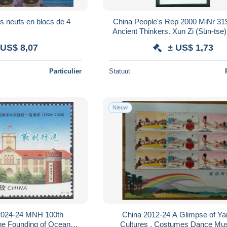
es neufs en blocs de 4
China People's Rep 2000 MiNr 3
Ancient Thinkers. Xun Zi (Sün-tse)
16
 US$ 8,07
± US$ 1,73
Particulier
Statuut
Nieuw
024-24 MNH 100th
China 2012-24 A Glimpse of Yanbian
the Founding of Ocean
Cultures , Costumes Dance Mus