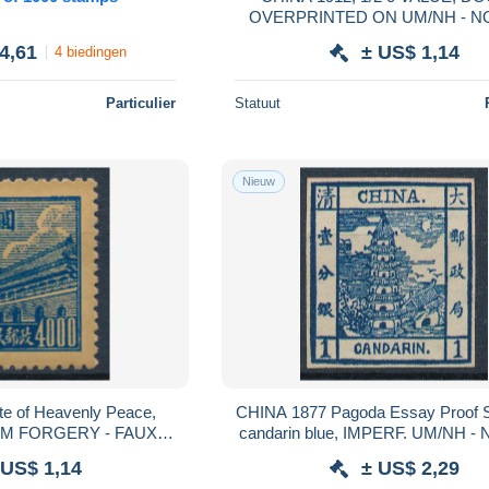
OVERPRINTED ON UM/NH - 
FORGERY 
4,61
± US$ 1,14
4 biedingen
Particulier
Statuut
Nieuw
e of Heavenly Peace,
CHINA 1877 Pagoda Essay Proof S
UM FORGERY - FAUX
candarin blue, IMPERF. UM/NH 
STAMP. #S324
FORGERY 
 US$ 1,14
± US$ 2,29