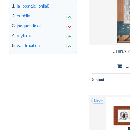
la_postale_phila
caphila
jacquesdirkx
myleme
vat_tradition
±
Statuut
Nieuw