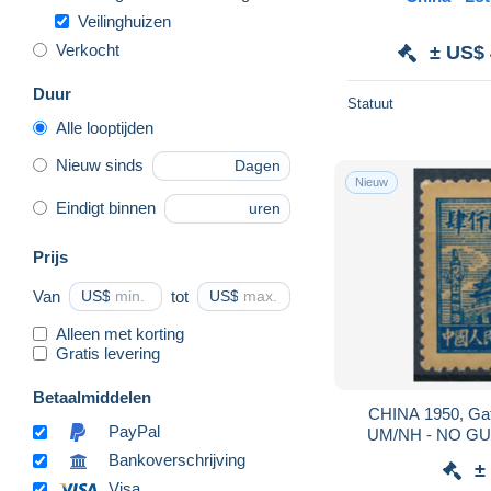
Veilinghuizen
Verkocht
± US$ 
Duur
Statuut
Alle looptijden
Nieuw sinds
Dagen
Nieuw
Eindigt binnen
uren
Prijs
Van
US$
tot
US$
Alleen met korting
Gratis levering
Betaalmiddelen
CHINA 1950, Gat
PayPal
UM/NH - NO G
Bankoverschrijving
±
Visa