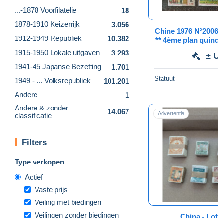
...-1878 Voorfilatelie
18
1878-1910 Keizerrijk
3.056
Chine 1976 N°2006 
1912-1949 Republiek
10.382
** 4ème plan quinq
16/16 Comple
1915-1950 Lokale uitgaven
3.293
± 
1941-45 Japanse Bezetting
1.701
Statuut
1949 - ... Volksrepubliek
101.201
Andere
1
Andere & zonder
14.067
Advertentie
classificatie
Filters
Type verkopen
Actief
Vaste prijs
Veiling met biedingen
Veilingen zonder biedingen
China - Lo