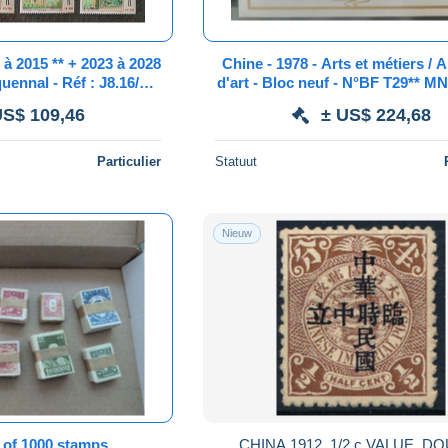
à 2015 ** + 2023 à 2028
Chine - 1978 - Arts et métiers / Artisanat
uennal - Réf : J8.16/1 à
d'art - Bloc neuf - N°BF T29** M
t 16 MNH - Luxe -
-
US$ 109,46
± US$ 224,68
Particulier
Statuut
Nieuw
t of 1000 stamps
CHINA 1912, 1/2 c VALUE, D