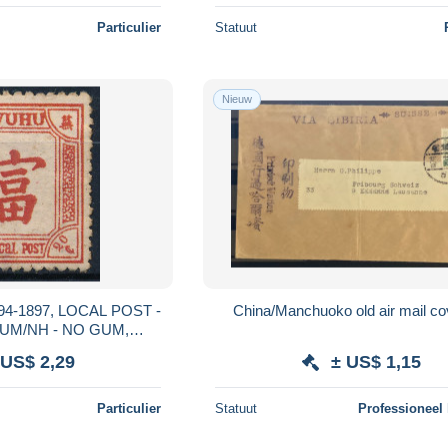
Particulier
Statuut
Nieuw
4-1897, LOCAL POST -
China/Manchuoko old air mail co
", UM/NH - NO GUM,
AUX STAMP. #S321
 US$ 2,29
± US$ 1,15
Particulier
Statuut
Professioneel