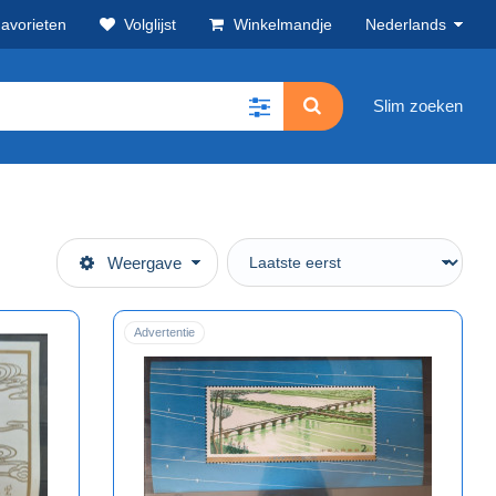
avorieten
Volglijst
Winkelmandje
Nederlands
Slim zoeken
Weergave
Advertentie