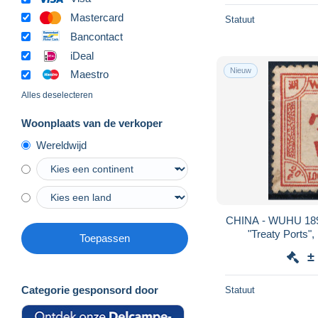
Mastercard
Statuut
Bancontact
iDeal
Nieuw
Maestro
Alles deselecteren
Woonplaats van de verkoper
Wereldwijd
CHINA - WUHU 189
"Treaty Ports
Toepassen
FORGERY - F
±
Categorie gesponsord door
Statuut