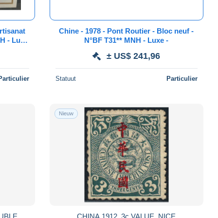
Chine - 1978 - Pont Routier - Bloc neuf -
NH - Luxe
N°BF T31** MNH - Luxe -
± US$ 241,96
Particulier
Statuut
Particulier
Nieuw
OUBLE
CHINA 1912, 3c VALUE, NICE