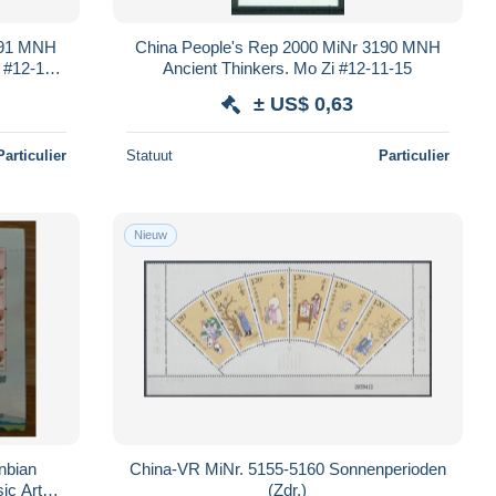
191 MNH
China People's Rep 2000 MiNr 3190 MNH
 #12-11-
Ancient Thinkers. Mo Zi #12-11-15
± US$ 0,63
Particulier
Statuut
Particulier
Nieuw
China-VR MiNr. 5155-5160 Sonnenperioden
ic Art
(Zdr.)