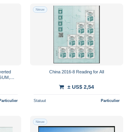
Nieuw
verted
China 2016-8 Reading for All
 GUM,
S320
± US$ 2,54
Particulier
Statuut
Particulier
Nieuw