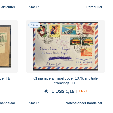
Particulier
Statuut
Particulier
Nieuw
ver,TB
China nice air mail cover 1976, multiple
frankings, TB
± US$ 1,15
1 bod
 handelaar
Statuut
Professioneel handelaar