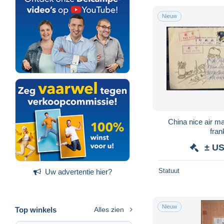
Nieuw
China nice air ma
fran
± US
Statuut
Uw advertentie hier?
Nieuw
Top winkels
Alles zien