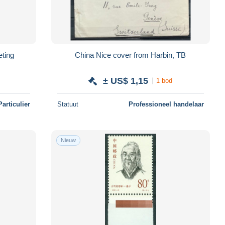
reeting
China Nice cover from Harbin, TB
± US$ 1,15
1 bod
Particulier
Statuut
Professioneel handelaar
Nieuw