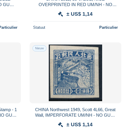
NO GUM
OVERPRINTED IN RED UM/NH - NO
- FAUX STAMP. #S326
GUM FORGERY - FAUX STAMP. #S325
± US$ 1,14
Particulier
Statuut
Particulier
Nieuw
tamp - 1
CHINA Northwest 1949, Scott 4L66, Great
- NO GUM
Wall, IMPERFORATE UM/NH - NO GUM,
- FAUX STAMP. #S323
FORGERY - FAUX STAMP. #S322
± US$ 1,14