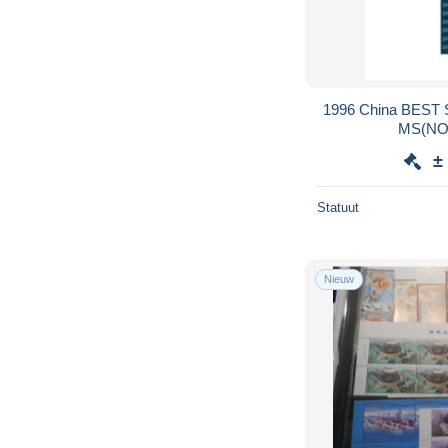
1996 China BES
MS(NO
±
Statuut
Nieuw