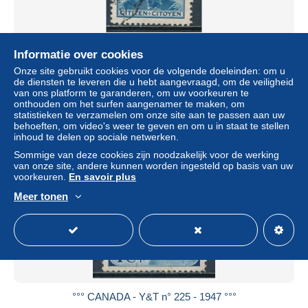
°°° CANADA - Y&T n° 226 - 1947 °°°
Informatie over cookies
± US$ 0,68
Onze site gebruikt cookies voor de volgende doeleinden: om u
de diensten te leveren die u hebt aangevraagd, om de veiligheid
van ons platform te garanderen, om uw voorkeuren te
Statuut
Particulier
onthouden om het surfen aangenamer te maken, om
statistieken te verzamelen om onze site aan te passen aan uw
behoeften, om video's weer te geven en om u in staat te stellen
inhoud te delen op sociale netwerken.
Sommige van deze cookies zijn noodzakelijk voor de werking
van onze site, andere kunnen worden ingesteld op basis van uw
voorkeuren.
En savoir plus
Meer tonen
°°° CANADA - Y&T n° 225 - 1947 °°°