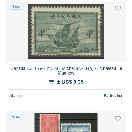
Gratis levering
Nieuw
Betaalmiddelen
PayPal
Bankoverschrijving
Visa
Mastercard
Bancontact
iDeal
Canada 1949 Y&T n°229 - Michel n°248 (o) - 4c bateau Le
Matthew
Maestro
± US$ 0,35
Alles deselecteren
Woonplaats van de verkoper
Statuut
Particulier
Wereldwijd
Nieuw