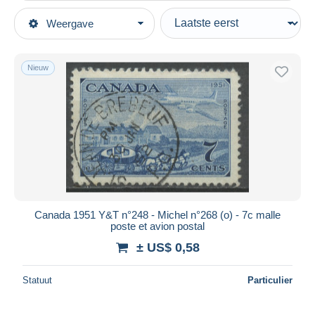
Type verkopen
Weergave
Topcategorieën
Actief
Postzegels
Vaste prijs
Amerika
Nieuw
Veiling met biedingen
Canada
Veilingen zonder biedingen
1937-1952 Regering van George VI
Veilinghuizen
Verkocht
Gebruikt
Duur
Alle looptijden
Nieuw sinds
Dagen
Canada 1951 Y&T n°248 - Michel n°268 (o) - 7c malle
poste et avion postal
Eindigt binnen
uren
± US$ 0,58
Prijs
Statuut
Particulier
Van
US$
tot
US$
Alleen met korting