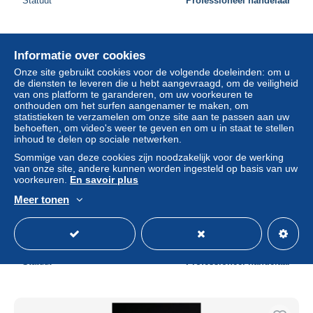
Statuut
Professioneel handelaar
Informatie over cookies
Onze site gebruikt cookies voor de volgende doeleinden: om u
de diensten te leveren die u hebt aangevraagd, om de veiligheid
van ons platform te garanderen, om uw voorkeuren te
onthouden om het surfen aangenamer te maken, om
statistieken te verzamelen om onze site aan te passen aan uw
behoeften, om video's weer te geven en om u in staat te stellen
inhoud te delen op sociale netwerken.
Sommige van deze cookies zijn noodzakelijk voor de werking
van onze site, andere kunnen worden ingesteld op basis van uw
voorkeuren.
En savoir plus
REUNION - Encart 1 er Jour de la Croix Rouge en 1966 -
Meer tonen
L 33119
± US$ 11,53
Statuut
Professioneel handelaar