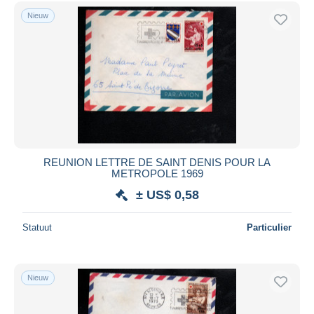
Gratis levering
Nieuw
Betaalmiddelen
PayPal
Bankoverschrijving
Visa
Mastercard
Bancontact
iDeal
REUNION LETTRE DE SAINT DENIS POUR LA
METROPOLE 1969
Maestro
± US$ 0,58
Alles deselecteren
Woonplaats van de verkoper
Statuut
Particulier
Wereldwijd
Nieuw