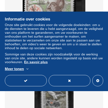
Informatie over cookies
Onze site gebruikt cookies voor de volgende doeleinden: om u
de diensten te leveren die u hebt aangevraagd, om de veiligheid
van ons platform te garanderen, om uw voorkeuren te
onthouden om het surfen aangenamer te maken, om
1961 - 19 *MH - Comandant Charcot
statistieken te verzamelen om onze site aan te passen aan uw
± US$ 9,59
behoeften, om video's weer te geven en om u in staat te stellen
inhoud te delen op sociale netwerken.
Sommige van deze cookies zijn noodzakelijk voor de werking
Statuut
Particulier
van onze site, andere kunnen worden ingesteld op basis van uw
voorkeuren.
En savoir plus
Meer tonen
Nieuw