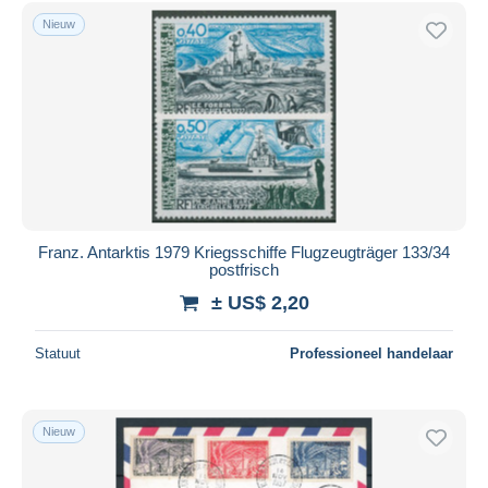
Gratis levering
Nieuw
Betaalmiddelen
PayPal
Bankoverschrijving
Visa
Mastercard
Bancontact
iDeal
Franz. Antarktis 1979 Kriegsschiffe Flugzeugträger 133/34
postfrisch
Maestro
± US$ 2,20
Alles deselecteren
Woonplaats van de verkoper
Statuut
Professioneel handelaar
Wereldwijd
Nieuw