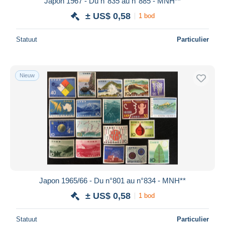
Japon 1967 - Du n°835 au n°885 - MNH**
± US$ 0,58
1 bod
Statuut
Particulier
Nieuw
Japon 1965/66 - Du n°801 au n°834 - MNH**
± US$ 0,58
1 bod
Statuut
Particulier