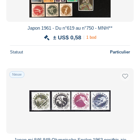
Japon 1961 - Du n°619 au n°750 - MNH**
± US$ 0,58
1 bod
Statuut
Particulier
Nieuw
Japan mi 846,849 Olympische Spelen 1963 postfris,zie