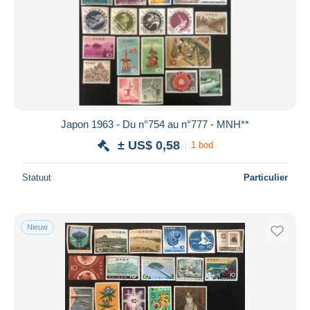
Japon 1963 - Du n°754 au n°777 - MNH**
± US$ 0,58
1 bod
Statuut
Particulier
Nieuw