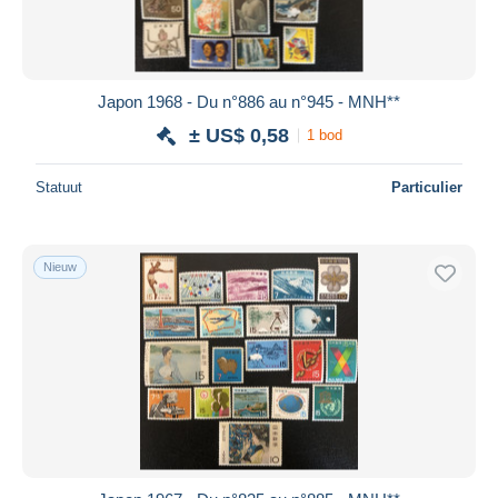
Japon 1968 - Du n°886 au n°945 - MNH**
± US$ 0,58
1 bod
Statuut
Particulier
Nieuw