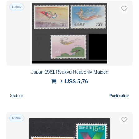
Gratis levering
Nieuw
Betaalmiddelen
PayPal
Bankoverschrijving
Visa
Mastercard
Bancontact
iDeal
Japan 1961 Ryukyu Heavenly Maiden
Maestro
± US$ 5,76
Alles deselecteren
Statuut
Particulier
Woonplaats van de verkoper
Wereldwijd
Nieuw