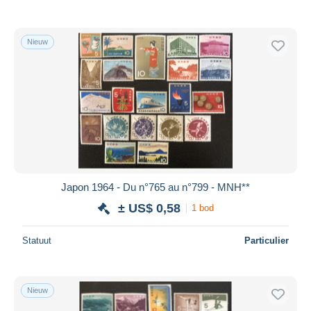
Nieuw
Japon 1964 - Du n°765 au n°799 - MNH**
± US$ 0,58
1 bod
Statuut
Particulier
Nieuw