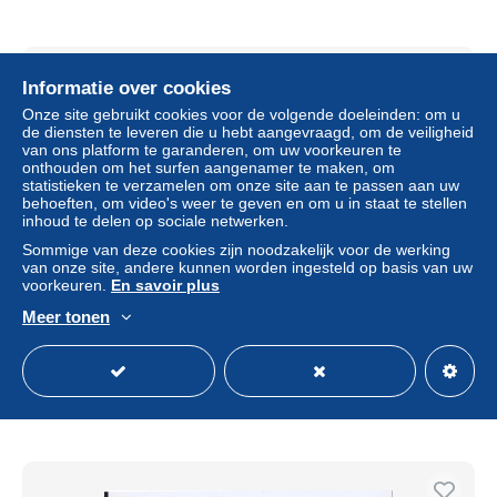
Informatie over cookies
Onze site gebruikt cookies voor de volgende doeleinden: om u
de diensten te leveren die u hebt aangevraagd, om de veiligheid
van ons platform te garanderen, om uw voorkeuren te
onthouden om het surfen aangenamer te maken, om
statistieken te verzamelen om onze site aan te passen aan uw
behoeften, om video's weer te geven en om u in staat te stellen
inhoud te delen op sociale netwerken.
Sommige van deze cookies zijn noodzakelijk voor de werking
van onze site, andere kunnen worden ingesteld op basis van uw
voorkeuren.
En savoir plus
JAPAN 1961/1964 TOKYO OLYMPIC GAMES complet e
Meer tonen
MNH S/S set
± US$ 17,27
Statuut
Particulier