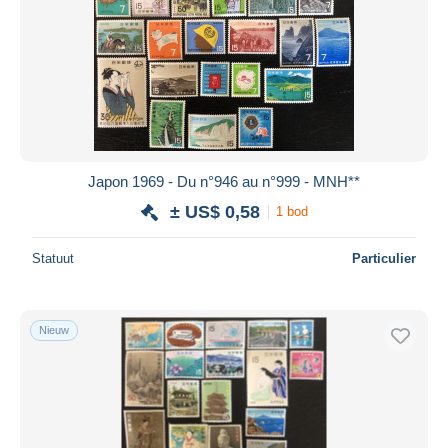
Japon 1969 - Du n°946 au n°999 - MNH**
± US$ 0,58
1 bod
Statuut
Particulier
Nieuw