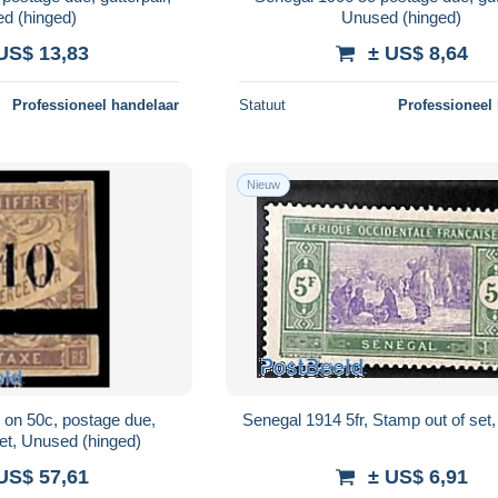
d (hinged)
Unused (hinged)
US$ 13,83
± US$ 8,64
Professioneel handelaar
Statuut
Professioneel
Nieuw
 on 50c, postage due,
Senegal 1914 5fr, Stamp out of set
et, Unused (hinged)
US$ 57,61
± US$ 6,91