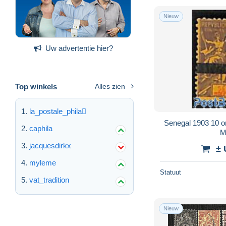
Nieuw
Uw advertentie hier?
Top winkels
Alles zien
la_postale_phila
Senegal 1903 10 on
caphila
M
jacquesdirkx
± 
myleme
Statuut
vat_tradition
Nieuw