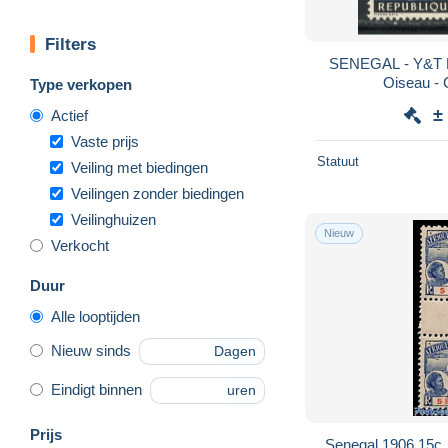
Filters
SENEGAL - Y&T Po
Oiseau -
Type verkopen
±
Actief
Vaste prijs
Statuut
Veiling met biedingen
Veilingen zonder biedingen
Veilinghuizen
Nieuw
Verkocht
Duur
Alle looptijden
Nieuw sinds
Dagen
Eindigt binnen
uren
Prijs
Senegal 1906 15c, 