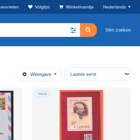
avorieten
Volglijst
Winkelmandje
Nederlands
Slim zoeken
Weergave
Nieuw