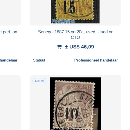
 perf. on
Senegal 1887 15 on 20c, used, Used or
CTO
± US$ 46,09
 handelaar
Statuut
Professioneel handelaar
Nieuw