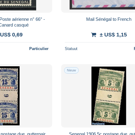
ste aérienne n° 66° -
Mail Sénégal to French
 Canard casqué
 US$ 0,69
± US$ 1,15
Particulier
Statuut
Nieuw
postage due, gutterpair,
Senegal 1906 5c postage due, gutt