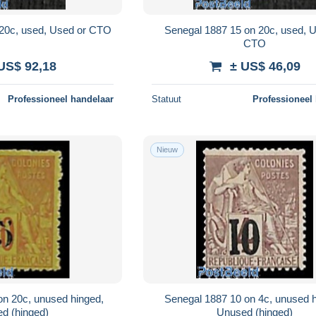
 20c, used, Used or CTO
Senegal 1887 15 on 20c, used, 
CTO
US$ 92,18
± US$ 46,09
Professioneel handelaar
Statuut
Professioneel
Nieuw
on 20c, unused hinged,
Senegal 1887 10 on 4c, unused h
d (hinged)
Unused (hinged)