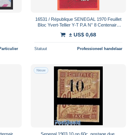
16531 / République SENEGAL 1970 Feuillet
Bloc Yvert-Tellier Y-T P.A N° 8 Centenaire
Naissance LENINE 1870 Luxe MNH**
± US$ 0,68
Particulier
Statuut
Professioneel handelaar
Nieuw
erpair,
Senegal 1903 10 on 60c, postage due,