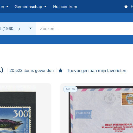
en
Gemeenschap
Hulpcentrum
F
 (1960-...)
.)
20.522 items gevonden
Toevoegen aan mijn favorieten
Nieuw