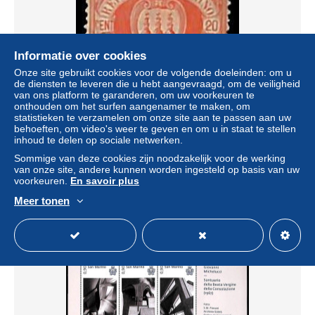
Informatie over cookies
Onze site gebruikt cookies voor de volgende doeleinden: om u
de diensten te leveren die u hebt aangevraagd, om de veiligheid
van ons platform te garanderen, om uw voorkeuren te
onthouden om het surfen aangenamer te maken, om
statistieken te verzamelen om onze site aan te passen aan uw
San Marino 1877 20c, Stamp out of set, Unused (hinged),
behoeften, om video's weer te geven en om u in staat te stellen
History - Coat of Arms
inhoud te delen op sociale netwerken.
± US$ 11,52
Sommige van deze cookies zijn noodzakelijk voor de werking
van onze site, andere kunnen worden ingesteld op basis van uw
voorkeuren.
En savoir plus
Statuut
Professioneel handelaar
Meer tonen
Nieuw