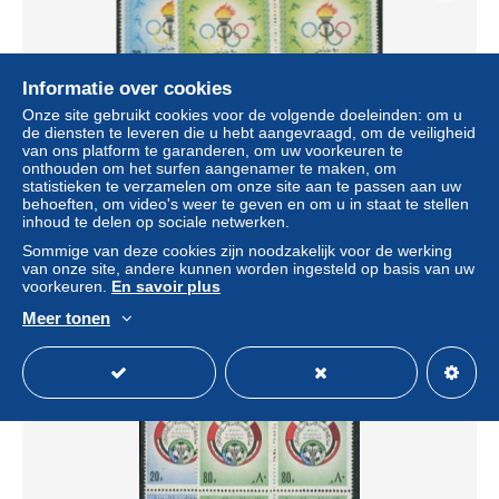
Informatie over cookies
Onze site gebruikt cookies voor de volgende doeleinden: om u
de diensten te leveren die u hebt aangevraagd, om de veiligheid
van ons platform te garanderen, om uw voorkeuren te
onthouden om het surfen aangenamer te maken, om
statistieken te verzamelen om onze site aan te passen aan uw
behoeften, om video's weer te geven en om u in staat te stellen
Saudi Arabia 1986 Modern olympics 2v, blocks of 4 [+],
inhoud te delen op sociale netwerken.
Mint NH, Sport - Olympic Games
Sommige van deze cookies zijn noodzakelijk voor de werking
± US$ 26,00
van onze site, andere kunnen worden ingesteld op basis van uw
voorkeuren.
En savoir plus
Statuut
Professioneel handelaar
Meer tonen
Nieuw