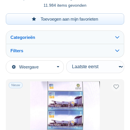
11.984 items gevonden
Toevoegen aan mijn favorieten
Categorieën
Filters
Alles zien
Type verkopen
Weergave
Topcategorieën
Actief
Postzegels
Vaste prijs
Azië
Nieuw
Veiling met biedingen
Saoedi-Arabië
Veilingen zonder biedingen
Veilinghuizen
Verkocht
Duur