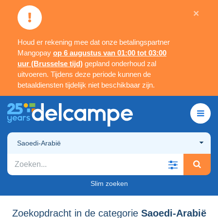
×
Houd er rekening mee dat onze betalingspartner
Mangopay
op 6 augustus van 01:00 tot 03:00
uur (Brusselse tijd)
gepland onderhoud zal
uitvoeren. Tijdens deze periode kunnen de
betaaldiensten tijdelijk niet beschikbaar zijn.
Saoedi-Arabië
Slim zoeken
Zoekopdracht in de categorie
Saoedi-Arabië