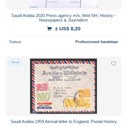
Alle looptijden
Nieuw sinds
Dagen
Saudi Arabia 2020 Press agency m/s, Mint NH, History -
Newspapers & Journalism
Eindigt binnen
uren
± US$ 8,20
Prijs
Statuut
Professioneel handelaar
Van
US$
tot
US$
Alleen met korting
Gratis levering
Nieuw
Betaalmiddelen
PayPal
Bankoverschrijving
Visa
Mastercard
Bancontact
iDeal
Saudi Arabia 1959 Airmail letter to England, Postal History
Maestro