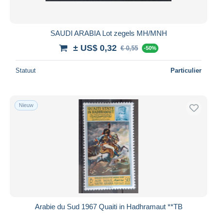
SAUDI ARABIA Lot zegels MH/MNH
± US$ 0,32
€ 0,55
-50%
Statuut
Particulier
Nieuw
Arabie du Sud 1967 Quaiti in Hadhramaut **TB