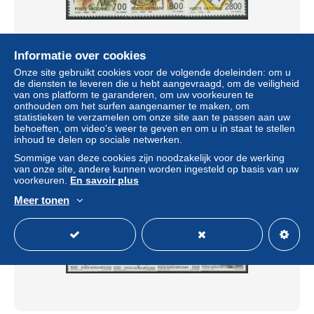
Informatie over cookies
Vatikan 1990 450. Todestag der hl. Angela Merici 996/98
Onze site gebruikt cookies voor de volgende doeleinden: om u
postfrisch
de diensten te leveren die u hebt aangevraagd, om de veiligheid
± US$ 3,11
van ons platform te garanderen, om uw voorkeuren te
onthouden om het surfen aangenamer te maken, om
statistieken te verzamelen om onze site aan te passen aan uw
Statuut
Professioneel handelaar
behoeften, om video's weer te geven en om u in staat te stellen
inhoud te delen op sociale netwerken.
Sommige van deze cookies zijn noodzakelijk voor de werking
van onze site, andere kunnen worden ingesteld op basis van uw
Nieuw
voorkeuren.
En savoir plus
Meer tonen