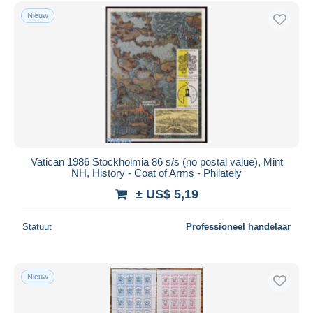
Gratis levering
Nieuw
Betaalmiddelen
PayPal
Bankoverschrijving
Visa
Mastercard
Bancontact
iDeal
Vatican 1986 Stockholmia 86 s/s (no postal value), Mint
NH, History - Coat of Arms - Philately
Maestro
± US$ 5,19
Alles deselecteren
Woonplaats van de verkoper
Statuut
Professioneel handelaar
Wereldwijd
Nieuw