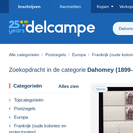
Inschrijven
Aanmelden
Kopen
Verkop
Dahome
Alle categorieën
Postzegels
Europa
Frankrijk (oude kolon
Zoekopdracht in de categorie
Dahomey (1899-
Categorieën
Alles zien
Nieuw
Topcategorieën
Postzegels
Europa
Frankrijk (oude kolonies en
protectoraten)