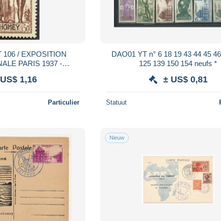
 106 / EXPOSITION
DAO01 YT n° 6 18 19 43 44 45 46 65
ALE PARIS 1937 -
125 139 150 154 neufs *
IT / NEUF ** / MNH
 US$ 1,16
± US$ 0,81
Particulier
Statuut
Nieuw