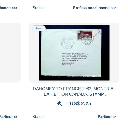
 handelaar
Statuut
Professioneel handelaar
Nieuw
DAHOMEY TO FRANCE 1963, MONTRIAL
EXHIBITION CANADA, STAMP,
COTONOU CITY CANCEL, LABEL,
± US$ 2,25
COVER USED.
Particulier
Statuut
Particulier