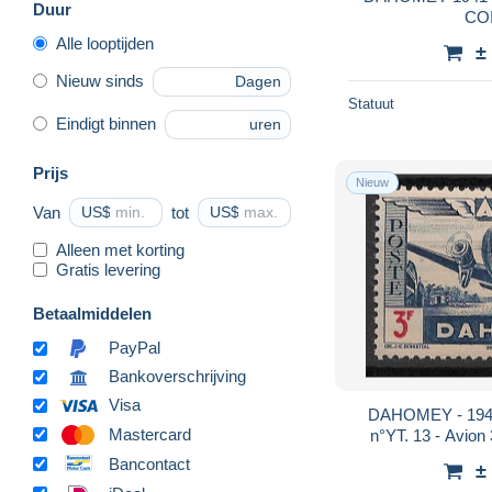
Duur
CO
Alle looptijden
±
Nieuw sinds
Dagen
Statuut
Eindigt binnen
uren
Prijs
Nieuw
Van
US$
tot
US$
Alleen met korting
Gratis levering
Betaalmiddelen
PayPal
Bankoverschrijving
Visa
DAHOMEY - 1942
Mastercard
n°YT. 13 - Avion 
Luxe
Bancontact
±