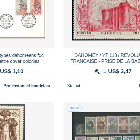
types dahomeens fdc
DAHOMEY / YT 118 / REVOL
ettre cover colonies
FRANCAISE - PRISE DE LA BAS
NEUF * / MH
 US$ 1,10
± US$ 3,47
Professioneel handelaar
Statuut
Nieuw