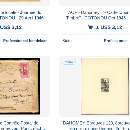
 locale - Journée du
AOF - Dahomey => Carte "Jour
TONOU - 29 Avril 1946
Timbre" - COTONOU Oct 1945 +
ordinaire 4 Nov 1945
 US$ 3,12
± US$ 3,12
Professioneel handelaar
Statuut
Professioneel
Nieuw
c Contrôle Postal de
DAHOMEY Epreuves 120, épreuve d
ey vers Paris, cachet
en noir, signée Decaris: 2c. Pir