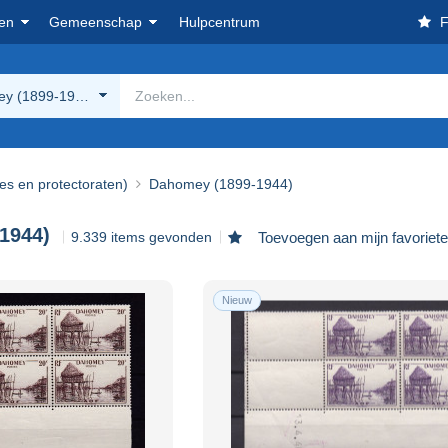
en
Gemeenschap
Hulpcentrum
F
y (1899-1944)
ies en protectoraten)
Dahomey (1899-1944)
1944)
9.339 items gevonden
Toevoegen aan mijn favoriet
Nieuw