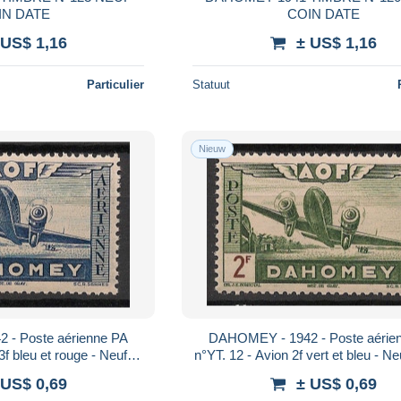
IN DATE
COIN DATE
 US$ 1,16
± US$ 1,16
Particulier
Statuut
Nieuw
 - Poste aérienne PA
DAHOMEY - 1942 - Poste aérie
3f bleu et rouge - Neuf
n°YT. 12 - Avion 2f vert et bleu - N
** / MNH
/ MNH
 US$ 0,69
± US$ 0,69