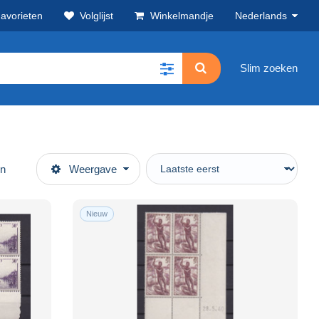
avorieten
Volglijst
Winkelmandje
Nederlands
Slim zoeken
en
Weergave
Nieuw