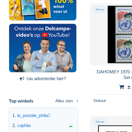
Nieuw
DAHOMEY 1970 - 
Set
Uw advertentie hier?
±
Top winkels
Alles zien
Statuut
la_postale_phila
Nieuw
caphila