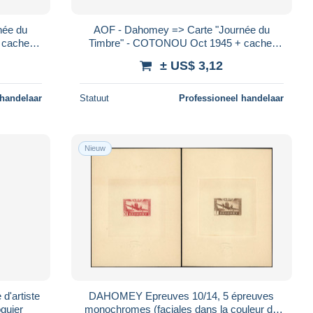
née du
AOF - Dahomey => Carte "Journée du
 cachet
Timbre" - COTONOU Oct 1945 + cachet
ordinaire 4 Nov 1945
± US$ 3,12
 handelaar
Statuut
Professioneel handelaar
Nieuw
'artiste
DAHOMEY Epreuves 10/14, 5 épreuves
oguier
monochromes (faciales dans la couleur du