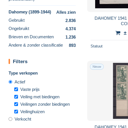
Dahomey (1899-1944)
Alles zien
DAHOMEY 1941 
Gebruikt
2.836
CO
Ongebruikt
4.374
±
Brieven en Documenten
1.236
Andere & zonder classificatie
893
Statuut
Filters
Nieuw
Type verkopen
Actief
Vaste prijs
Veiling met biedingen
Veilingen zonder biedingen
Veilinghuizen
Verkocht
DAHOMEY 1941 