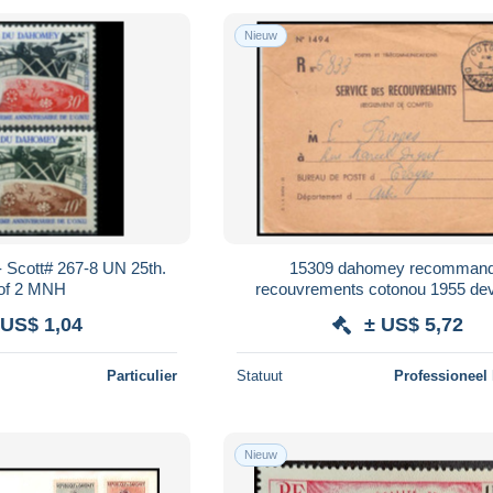
Nieuw
Scott# 267-8 UN 25th.
15309 dahomey recomman
 of 2 MNH
recouvrements cotonou 1955 dev
lettre cover france
 US$ 1,04
± US$ 5,72
Particulier
Statuut
Professioneel
Nieuw