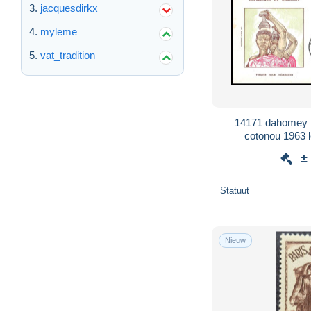
jacquesdirkx
myleme
vat_tradition
14171 dahomey 
cotonou 1963 l
±
Statuut
Nieuw