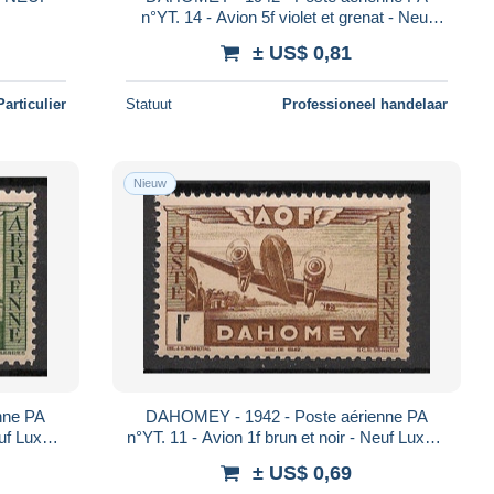
n°YT. 14 - Avion 5f violet et grenat - Neuf
Luxe** / MNH
± US$ 0,81
Particulier
Statuut
Professioneel handelaar
Nieuw
nne PA
DAHOMEY - 1942 - Poste aérienne PA
euf Luxe**
n°YT. 11 - Avion 1f brun et noir - Neuf Luxe**
/ MNH
± US$ 0,69