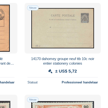
Nieuw
dé
14170 dahomey groupe neuf ttb 10c noir
ant de
entier stationery colonies
± US$ 5,72
 handelaar
Statuut
Professioneel handelaar
Nieuw