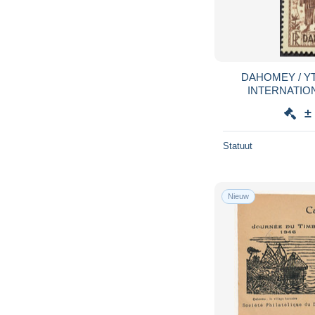
DAHOMEY / YT
INTERNATION
INDIGENE - FRU
±
Statuut
Nieuw