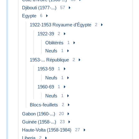
Djibouti (1977-...)
57
Egypte
6
1922-1953 Royaume d'Égypte
2
1922-39
2
Oblitérés
1
Neufs
1
1953-... République
2
1953-59
1
Neufs
1
1960-69
1
Neufs
1
Blocs-feuillets
2
Gabon (1960-...)
20
Guinée (1958-...)
23
Haute-Volta (1958-1984)
27
Liberia
2