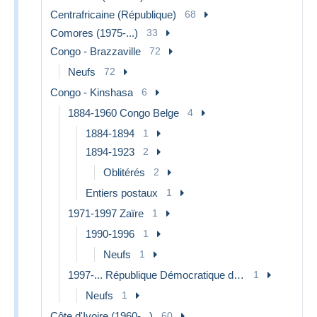
Centrafricaine (République)
68
Comores (1975-...)
33
Congo - Brazzaville
72
Neufs
72
Congo - Kinshasa
6
1884-1960 Congo Belge
4
1884-1894
1
1894-1923
2
Oblitérés
2
Entiers postaux
1
1971-1997 Zaïre
1
1990-1996
1
Neufs
1
1997-... République Démocratique du Congo
1
Neufs
1
Côte d'Ivoire (1960-...)
60