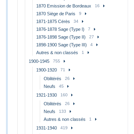
1870 Emission de Bordeaux
16
1870 Siège de Paris
9
1871-1875 Cérès
34
1876-1878 Sage (Type I)
7
1876-1898 Sage (Type II)
27
1898-1900 Sage (Type III)
4
Autres & non classés
1
1900-1945
755
1900-1920
71
Oblitérés
26
Neufs
45
1921-1930
160
Oblitérés
26
Neufs
133
Autres & non classés
1
1931-1940
419