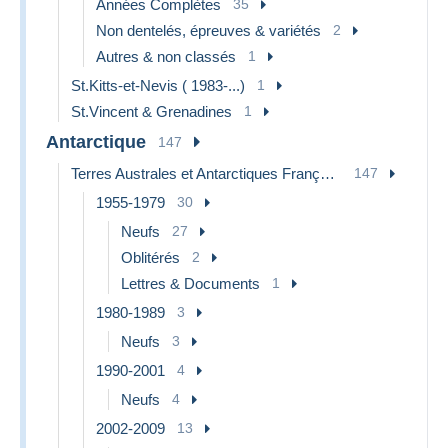
Années Complètes
35
Non dentelés, épreuves & variétés
2
Autres & non classés
1
St.Kitts-et-Nevis ( 1983-...)
1
St.Vincent & Grenadines
1
Antarctique
147
Terres Australes et Antarctiques Françaises (TAAF)
147
1955-1979
30
Neufs
27
Oblitérés
2
Lettres & Documents
1
1980-1989
3
Neufs
3
1990-2001
4
Neufs
4
2002-2009
13