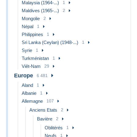
Malaysia (1964-...)
1
Maldives (1965-...)
2
Mongolie
2
Népal
1
Philippines
1
Sri Lanka (Ceylan) (1948-...)
1
Syrie
1
Turkménistan
1
Viêt-Nam
29
Europe
6 481
Aland
1
Albanie
1
Allemagne
107
Anciens Etats
2
Bavière
2
Oblitérés
1
Neufs
1