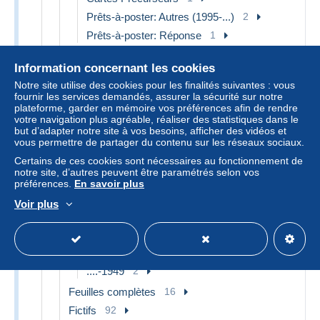
Prêts-à-poster: Autres (1995-...)
2
Prêts-à-poster: Réponse
1
Erinnophilie
57
Information concernant les cookies
Antituberculeux
1
Notre site utilise des cookies pour les finalités suivantes : vous
Aviation
3
fournir les services demandés, assurer la sécurité sur notre
plateforme, garder en mémoire vos préférences afin de rendre
Croix Rouge
3
votre navigation plus agréable, réaliser des statistiques dans le
but d’adapter notre site à vos besoins, afficher des vidéos et
Expositions Philatéliques
16
vous permettre de partager du contenu sur les réseaux sociaux.
Vignettes militaires
1
Certains de ces cookies sont nécessaires au fonctionnement de
Autres & non classés
33
notre site, d’autres peuvent être paramétrés selon vos
préférences.
En savoir plus
Essais
4
Voir plus
Essais de couleur 1945-…
3
Autres & non classés
1
FDC
2
....-1949
2
Feuilles complètes
16
Fictifs
92