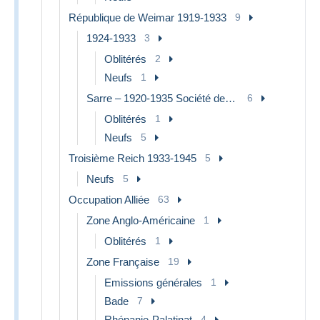
République de Weimar 1919-1933
9
1924-1933
3
Oblitérés
2
Neufs
1
Sarre – 1920-1935 Société des Nations
6
Oblitérés
1
Neufs
5
Troisième Reich 1933-1945
5
Neufs
5
Occupation Alliée
63
Zone Anglo-Américaine
1
Oblitérés
1
Zone Française
19
Emissions générales
1
Bade
7
Rhénanie-Palatinat
4