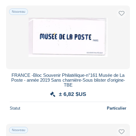
Uniquement en réduction
Livraison gratuite
Nouveau
Méthodes de paiement
PayPal
Virement bancaire
Visa
Mastercard
Bancontact
iDeal
FRANCE -Bloc Souvenir Philatélique-n°161 Musée de La
Poste - année 2019 Sans charnière-Sous blister d'origine-
Maestro
TBE
Tout désélectionner
± 6,82 $US
Résidence du vendeur
Statut
Particulier
Monde entier
Nouveau