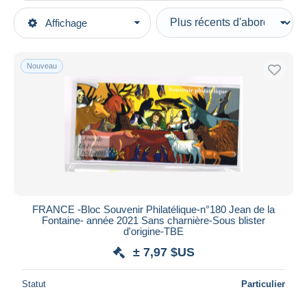
Types de vente
Affichage
Catégories principales
En cours
Timbres
Prix fixes
Europe
Nouveau
Enchères avec offres
France
Enchères sans offres
Blocs & Feuillets
Maisons de vente
Vendus
Blocs Souvenir
Durée
Toutes les durées
Nouveau
jours
FRANCE -Bloc Souvenir Philatélique-n°180 Jean de la
depuis
Fontaine- année 2021 Sans charnière-Sous blister
Fermant
d'origine-TBE
heures
dans
± 7,97 $US
Prix
Statut
Particulier
De
à
$US
$US