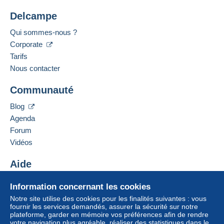
Delcampe
Qui sommes-nous ?
Corporate
Tarifs
Nous contacter
Communauté
Blog
Agenda
Forum
Vidéos
Aide
Centre d'aide
Information concernant les cookies
Acheter sur Delcampe
Notre site utilise des cookies pour les finalités suivantes : vous
Vendre sur Delcampe
fournir les services demandés, assurer la sécurité sur notre
plateforme, garder en mémoire vos préférences afin de rendre
Un site sécurisé
votre navigation plus agréable, réaliser des statistiques dans le