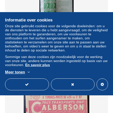
Informatie over cookies
Onze site gebruikt cookies voor de volgende doeleinden: om u
de diensten te leveren die u hebt aangevraagd, om de veiligheid
van ons platform te garanderen, om uw voorkeuren te
onthouden om het surfen aangenamer te maken, om
Carnet 1010-C3 voyageurs non plié n* + marque (voir
statistieken te verzamelen om onze site aan te passen aan uw
scan)
behoeften, om video's weer te geven en om u in staat te stellen
inhoud te delen op sociale netwerken.
± US$ 2,31
Sommige van deze cookies zijn noodzakelijk voor de werking
van onze site, andere kunnen worden ingesteld op basis van uw
Statuut
Particulier
voorkeuren.
En savoir plus
Meer tonen
Nieuw