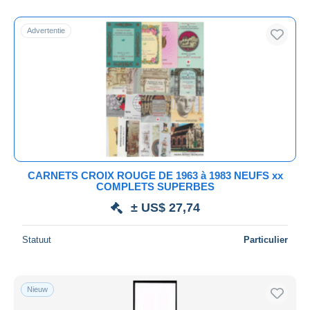
Alleen met korting
Gratis levering
Advertentie
Betaalmiddelen
PayPal
Bankoverschrijving
Visa
Mastercard
Bancontact
iDeal
CARNETS CROIX ROUGE DE 1963 à 1983 NEUFS xx
COMPLETS SUPERBES
Maestro
± US$ 27,74
Alles deselecteren
Woonplaats van de verkoper
Statuut
Particulier
Wereldwijd
Nieuw