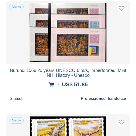
Verzamelingen
146
Gratis levering
Nieuw
Andere
1
Betaalmiddelen
Andere & zonder classificatie
1.645
PayPal
Bankoverschrijving
Visa
Mastercard
Bancontact
iDeal
Burundi 1966 20 years UNESCO 6 m/s, imperforated, Mint
NH, History - Unesco
Maestro
± US$ 51,85
Alles deselecteren
Woonplaats van de verkoper
Statuut
Professioneel handelaar
Wereldwijd
Nieuw