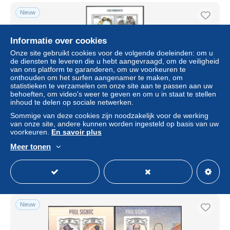
Nieuw
Informatie over cookies
Onze site gebruikt cookies voor de volgende doeleinden: om u
de diensten te leveren die u hebt aangevraagd, om de veiligheid
van ons platform te garanderen, om uw voorkeuren te
onthouden om het surfen aangenamer te maken, om
statistieken te verzamelen om onze site aan te passen aan uw
behoeften, om video's weer te geven en om u in staat te stellen
inhoud te delen op sociale netwerken.
Sommige van deze cookies zijn noodzakelijk voor de werking
Burundi 2013 Owls 2 s/s, Mint NH, Nature - Birds - Birds
van onze site, andere kunnen worden ingesteld op basis van uw
Of Prey - Owls
voorkeuren.
En savoir plus
± US$ 13,83
Meer tonen
Statuut
Professioneel handelaar
Nieuw