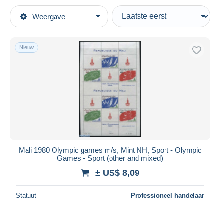
Type verkopen
Weergave
Topcategorieën
Actief
Postzegels
Vaste prijs
Afrika
Nieuw
Veiling met biedingen
Mali (1959-...)
Veilingen zonder biedingen
Veilinghuizen
Verkocht
Duur
Alle looptijden
Nieuw sinds
Dagen
Mali 1980 Olympic games m/s, Mint NH, Sport - Olympic
Games - Sport (other and mixed)
Eindigt binnen
uren
± US$ 8,09
Prijs
Statuut
Professioneel handelaar
Van
US$
tot
US$
Alleen met korting