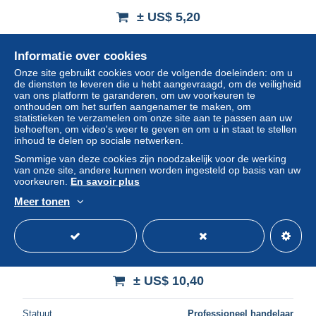
± US$ 5,20
Statuut
Professioneel handelaar
Informatie over cookies
Onze site gebruikt cookies voor de volgende doeleinden: om u
de diensten te leveren die u hebt aangevraagd, om de veiligheid
van ons platform te garanderen, om uw voorkeuren te
Nieuw
onthouden om het surfen aangenamer te maken, om
statistieken te verzamelen om onze site aan te passen aan uw
behoeften, om video's weer te geven en om u in staat te stellen
inhoud te delen op sociale netwerken.
Sommige van deze cookies zijn noodzakelijk voor de werking
van onze site, andere kunnen worden ingesteld op basis van uw
voorkeuren.
En savoir plus
Meer tonen
Mali 1967 Insects 3v, imperforated, Mint NH, Nature -
Insects
± US$ 10,40
Statuut
Professioneel handelaar