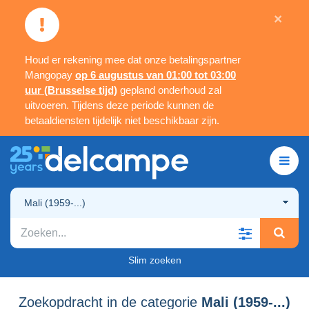
×
Houd er rekening mee dat onze betalingspartner
Mangopay
op 6 augustus van 01:00 tot 03:00
uur (Brusselse tijd)
gepland onderhoud zal
uitvoeren. Tijdens deze periode kunnen de
betaaldiensten tijdelijk niet beschikbaar zijn.
Mali (1959-...)
Slim zoeken
Zoekopdracht in de categorie
Mali (1959-...)