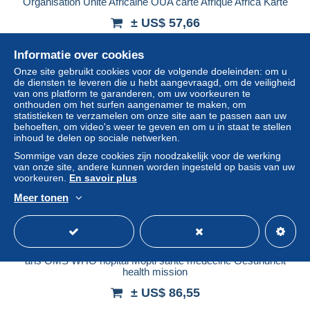
Organisation Unité Africaine OUA carte Afrique Africa Karte
± US$ 57,66
Informatie over cookies
Statuut
Professioneel handelaar
Onze site gebruikt cookies voor de volgende doeleinden: om u
de diensten te leveren die u hebt aangevraagd, om de veiligheid
van ons platform te garanderen, om uw voorkeuren te
onthouden om het surfen aangenamer te maken, om
Nieuw
statistieken te verzamelen om onze site aan te passen aan uw
behoeften, om video's weer te geven en om u in staat te stellen
inhoud te delen op sociale netwerken.
Sommige van deze cookies zijn noodzakelijk voor de werking
van onze site, andere kunnen worden ingesteld op basis van uw
voorkeuren.
En savoir plus
Meer tonen
Mali 1988 YT 553 planche sheet surchargé overprint 40
ans OMS WHO hôpital Mopti santé médecine Gesundheit
health mission
± US$ 86,55