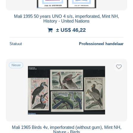
Alle looptijden
Nieuw sinds
Dagen
Mali 1995 50 years UNO 4 s/s, imperforated, Mint NH,
History - United Nations
Eindigt binnen
uren
± US$ 46,22
Prijs
Statuut
Professioneel handelaar
Van
US$
tot
US$
Alleen met korting
Gratis levering
Nieuw
Betaalmiddelen
PayPal
Bankoverschrijving
Visa
Mastercard
Bancontact
iDeal
Mali 1965 Birds 4v, imperforated (without gum), Mint NH,
Nature - Birds
Maestro