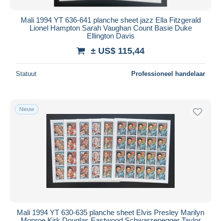
Mali 1994 YT 636-641 planche sheet jazz Ella Fitzgerald
Lionel Hampton Sarah Vaughan Count Basie Duke
Ellington Davis
± US$ 115,44
Statuut
Professioneel handelaar
Nieuw
Mali 1994 YT 630-635 planche sheet Elvis Presley Marilyn
Monroe Kirk Douglas Eastwood Schwarzenegger Taylor