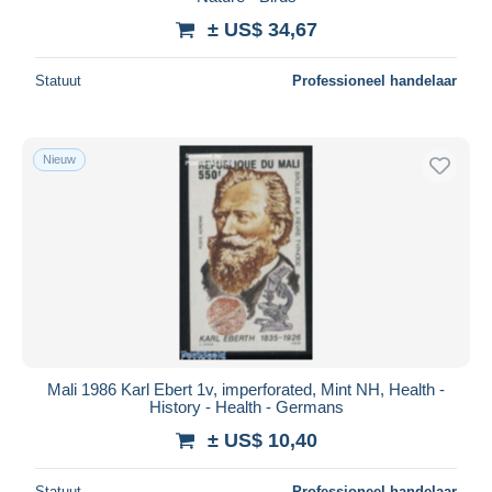
± US$ 34,67
Alles deselecteren
Woonplaats van de verkoper
Statuut
Professioneel handelaar
Wereldwijd
Nieuw
Toepassen
Mali 1986 Karl Ebert 1v, imperforated, Mint NH, Health -
History - Health - Germans
± US$ 10,40
Statuut
Professioneel handelaar