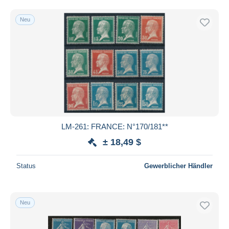
Kostenloser Versand
Neu
Zahlungsmethoden
PayPal
Banküberweisung
Visa
Mastercard
Bancontact
iDeal
LM-261: FRANCE: N°170/181**
Maestro
± 18,49 $
Gesamte Auswahl aufheben
Wohnsitz des Verkäufers
Status
Gewerblicher Händler
Weltweit
Neu