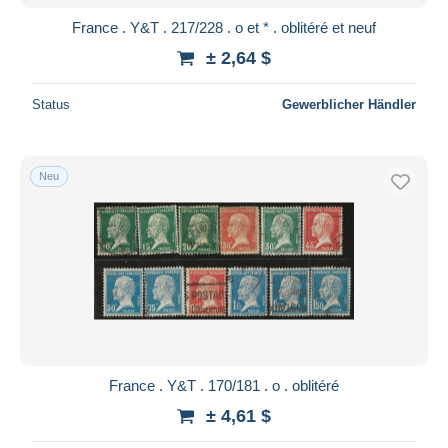
France . Y&T . 217/228 . o et * . oblitéré et neuf
± 2,64 $
Status
Gewerblicher Händler
Neu
France . Y&T . 170/181 . o . oblitéré
± 4,61 $