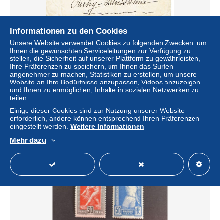
Informationen zu den Cookies
Unsere Website verwendet Cookies zu folgenden Zwecken: um
Tarifs Postaux Etranger du 01-04-1924 (18) Pasteur N°
Ihnen die gewünschten Serviceleitungen zur Verfügung zu
176 50 c. x 3 + Semeuse 5 c. orange Lettre 60 g. 05-04-
stellen, die Sicherheit auf unserer Plattform zu gewährleisten,
1924
Ihre Präferenzen zu speichern, um Ihnen das Surfen
± 15,03 $
angenehmer zu machen, Statistiken zu erstellen, um unsere
Website an Ihre Bedürfnisse anzupassen, Videos anzuzeigen
und Ihnen zu ermöglichen, Inhalte in sozialen Netzwerken zu
Status
Privatperson
teilen.
Einige dieser Cookies sind zur Nutzung unserer Website
erforderlich, andere können entsprechend Ihren Präferenzen
eingestellt werden.
Weitere Informationen
Neu
Mehr dazu