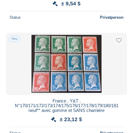
± 9,54 $
Status
Privatperson
Neu
France . Y&T .
N°170/171/172/173/174/175/176/177/178/179/180/181
neuf** avec gomme et SANS charnière
± 23,12 $