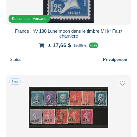
Kostenloser Versand
France : Yv 180 Lune moon dans le timbre MH/* Falz/
charniere
± 17,66 $
16,08 €
-5 %
Status
Privatperson
Neu