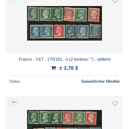
France . Y&T . 170/181 . o (2 timbres: *) . oblitéré
± 3,76 $
Status
Gewerblicher Händler
Neu