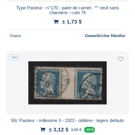
Type Pasteur - n°170 - paire de carnet - ** neuf sans
charniere - cote 7€
± 1,73 $
Status
Gewerblicher Händler
Neu
50c Pasteur - millesime 3 - 1923 - oblitere - legers defauts
± 3,12 $
3,00 €
-10 %