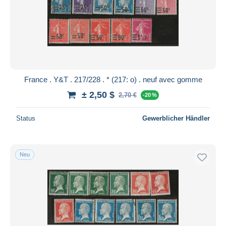
Übernehmen
France . Y&T . 217/228 . * (217: o) . neuf avec gomme
± 2,50 $
2,70 €
-20 %
Status
Gewerblicher Händler
Neu