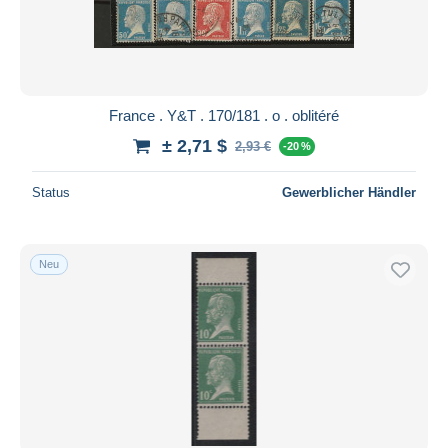
France . Y&T . 170/181 . o . oblitéré
± 2,71 $
2,93 €
-20 %
Status
Gewerblicher Händler
Neu