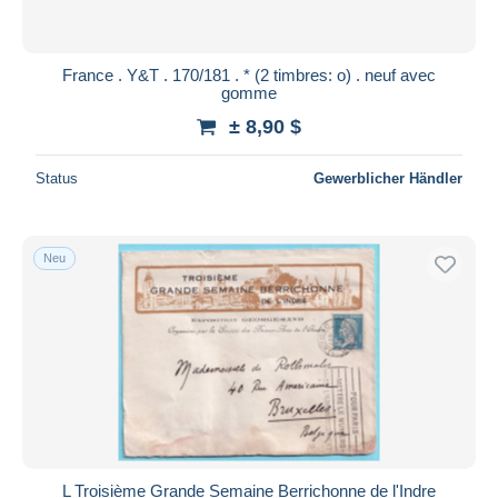
France . Y&T . 170/181 . * (2 timbres: o) . neuf avec
gomme
± 8,90 $
Status
Gewerblicher Händler
Neu
L Troisième Grande Semaine Berrichonne de l'Indre