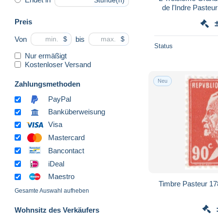
Stunde(n)
de l'Indre Pasteur 1927 vers Bruxelles +
c
Preis
Von
bis
$
$
Status
Nur ermäßigt
Kostenloser Versand
Neu
Zahlungsmethoden
PayPal
Banküberweisung
Visa
Mastercard
Bancontact
iDeal
Maestro
Timbre Pasteur 17
Gesamte Auswahl aufheben
Wohnsitz des Verkäufers