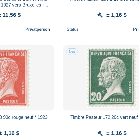
ontenu
± 11,56 $
± 1,16 $
Privatperson
Status
Pr
Neu
8 90c rouge neuf * 1923
± 1,16 $
± 1,16 $