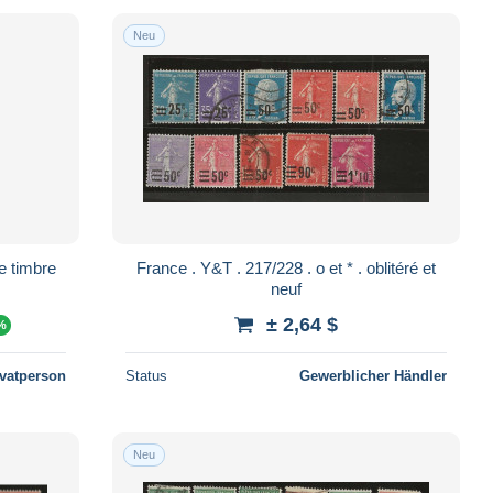
Neu
France . Y&T . 217/228 . o et * . oblitéré et
neuf
± 2,64 $
 %
ivatperson
Status
Gewerblicher Händler
Neu