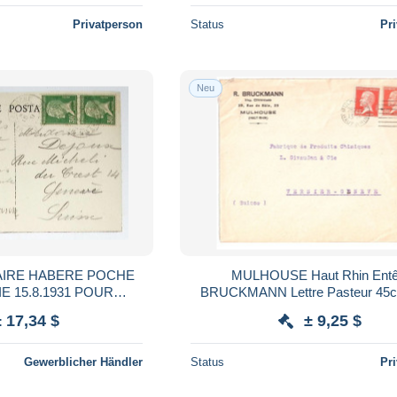
Privatperson
Status
Pr
Neu
AIRE HABERE POCHE
MULHOUSE Haut Rhin Entê
E 15.8.1931 POUR
BRUCKMANN Lettre Pasteur 45c 30c Yv
RIF FRONTALIER
173 175 Ob1925 Dest VERNIER
± 17,34 $
± 9,25 $
Suisse Arrivée VERSO
Gewerblicher Händler
Status
Pr