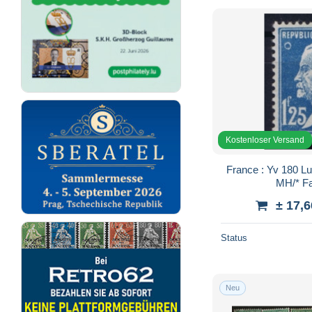
Kostenloser Versand
France : Yv 180 Lune moon dans le timbre
MH/* Fa
± 17,6
Status
Neu