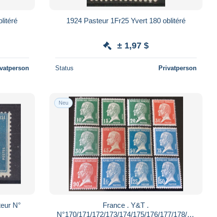
litéré
1924 Pasteur 1Fr25 Yvert 180 oblitéré
± 1,97 $
ivatperson
Status
Privatperson
Neu
eur N°
France . Y&T .
N°170/171/172/173/174/175/176/177/178/17