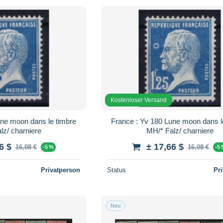
Kostenloser Versand
France : Yv 180 Lune moon dans le timbre
lz/ charniere
MH/* Falz/ charniere
6 $
± 17,66 $
16,08 €
16,08 €
-5 %
-5
Privatperson
Status
Pr
Neu