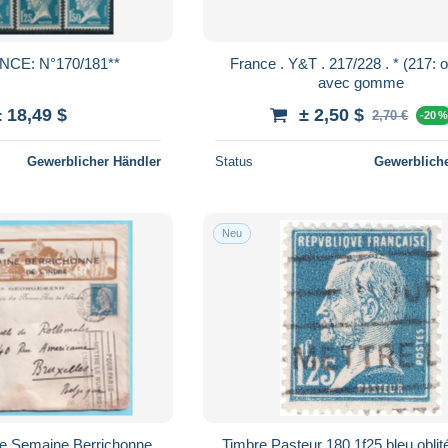
LM-261: FRANCE: N°170/181**
France . Y&T . 217/228 . * (217: o) . neuf
avec gomme
± 18,49 $
± 2,50 $
2,70 €
-20 
Gewerblicher Händler
Status
Gewerbliche
Neu
de Semaine Berrichonne
Timbre Pasteur 180 1f25 bleu oblit