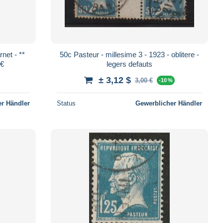
net - **
50c Pasteur - millesime 3 - 1923 - oblitere -
7€
legers defauts
± 3,12 $
3,00 €
-10 %
r Händler
Status
Gewerblicher Händler