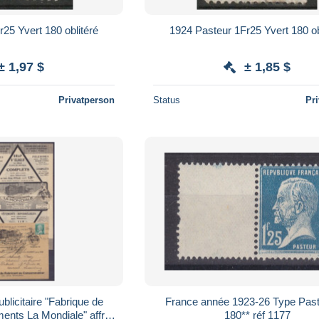
25 Yvert 180 oblitéré
1924 Pasteur 1Fr25 Yvert 180 ob
± 1,97 $
± 1,85 $
Privatperson
Status
Pr
blicitaire "Fabrique de
France année 1923-26 Type Past
ents La Mondiale" affr.
180** réf 1177