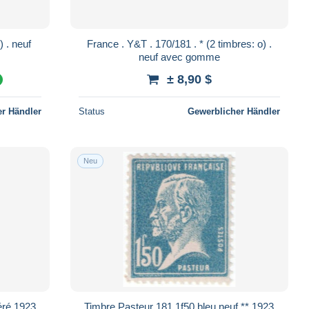
France . Y&T . 170/181 . * (2 timbres: o) .
neuf avec gomme
± 8,90 $
%
r Händler
Status
Gewerblicher Händler
Neu
éré 1923
Timbre Pasteur 181 1f50 bleu neuf ** 1923