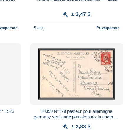
± 3,47 $
ivatperson
Status
Privatperson
Timbre Pasteur 172 20c vert neuf ** 1923
10999 N°178 pasteur pour allemagne
germany seul carte postale paris la chambre
des députés N°119 postcard France
± 2,83 $