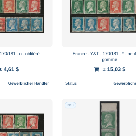
France . Y&T . 170/181 . o . oblitéré
France . Y&T . 170/181 . * . neuf avec
gomme
± 4,61 $
± 15,03 $
Gewerblicher Händler
Status
Gewerbliche
Neu