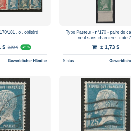
France . Y&T . 170/181 . o . oblitéré
Type Pasteur - n°170 - paire de car
neuf sans charniere - cote 
1 $
± 1,73 $
2,93 €
-20 %
Gewerblicher Händler
Status
Gewerbliche