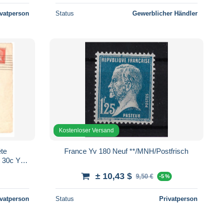
ivatperson
Status
Gewerblicher Händler
Kostenloser Versand
te
France Yv 180 Neuf **/MNH/Postfrisch
 GENEVE
± 10,43 $
9,50 €
-5 %
ivatperson
Status
Privatperson