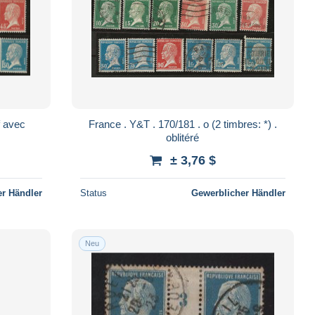
France . Y&T . 170/181 . o (2 timbres: *) .
oblitéré
± 3,76 $
r Händler
Status
Gewerblicher Händler
Neu