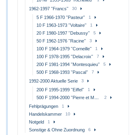
1962-1997 ''Francs''
30
5 F 1966-1970 ''Pasteur''
1
10 F 1963-1973 ''Voltaire''
1
20 F 1980-1997 ''Debussy''
5
50 F 1962-1976 ''Racine''
3
100 F 1964-1979 ''Corneille''
1
100 F 1978-1995 ''Delacroix''
7
200 F 1981-1994 ''Montesquieu''
5
500 F 1968-1993 ''Pascal''
7
1992-2000 Aktuelle Serie
3
200 F 1995-1999 ''Eiffel''
1
500 F 1994-2000 ''Pierre et Marie Curie''
2
Fehlprägungen
1
Handelskammer
10
Notgeld
1
Sonstige & Ohne Zuordnung
6