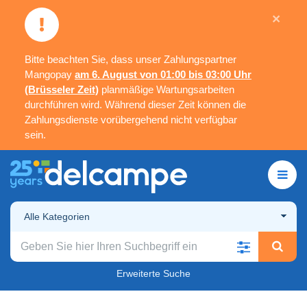
×
Bitte beachten Sie, dass unser Zahlungspartner
Mangopay
am 6. August von 01:00 bis 03:00 Uhr
(Brüsseler Zeit)
planmäßige Wartungsarbeiten
durchführen wird. Während dieser Zeit können die
Zahlungsdienste vorübergehend nicht verfügbar
sein.
Alle Kategorien
Erweiterte Suche