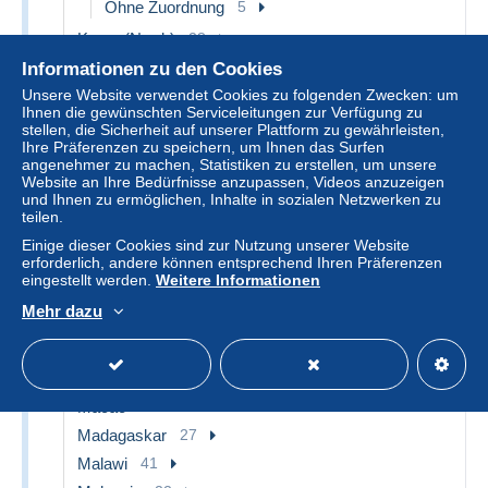
Ohne Zuordnung
5
Korea (Nord-)
28
Korea (Süd-)
7
Informationen zu den Cookies
Kroatien
20
Unsere Website verwendet Cookies zu folgenden Zwecken: um
Ihnen die gewünschten Serviceleitungen zur Verfügung zu
Kuba
263
stellen, die Sicherheit auf unserer Plattform zu gewährleisten,
Ihre Präferenzen zu speichern, um Ihnen das Surfen
Kuwait
8
angenehmer zu machen, Statistiken zu erstellen, um unsere
Laos
34
Website an Ihre Bedürfnisse anzupassen, Videos anzuzeigen
und Ihnen zu ermöglichen, Inhalte in sozialen Netzwerken zu
Lesotho
14
teilen.
Lettland
11
Einige dieser Cookies sind zur Nutzung unserer Website
erforderlich, andere können entsprechend Ihren Präferenzen
Libanon
46
eingestellt werden.
Weitere Informationen
Liberia
14
Mehr dazu
Libyen
18
Litauen
9
Luxemburg
2
Macao
40
Madagaskar
27
Malawi
41