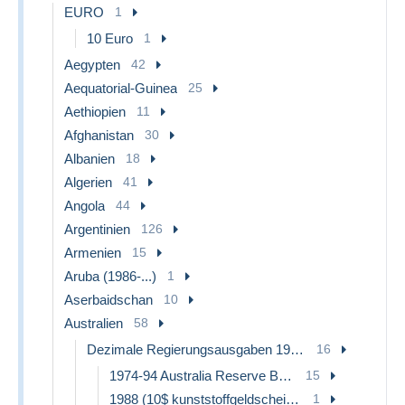
EURO
1
10 Euro
1
Aegypten
42
Aequatorial-Guinea
25
Aethiopien
11
Afghanistan
30
Albanien
18
Algerien
41
Angola
44
Argentinien
126
Armenien
15
Aruba (1986-...)
1
Aserbaidschan
10
Australien
58
Dezimale Regierungsausgaben 1966-...
16
1974-94 Australia Reserve Bank (Banknoten aus Papier)
15
1988 (10$ kunststoffgeldscheine)
1