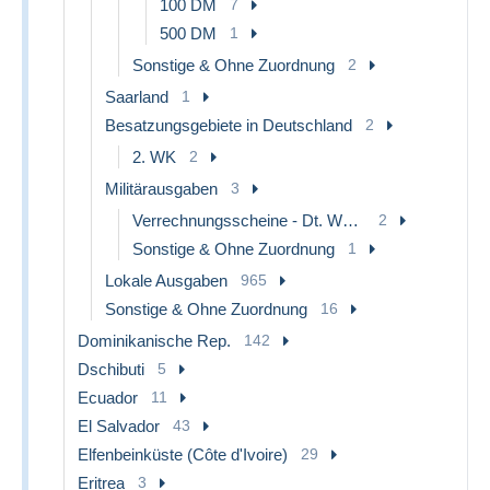
100 DM
7
500 DM
1
Sonstige & Ohne Zuordnung
2
Saarland
1
Besatzungsgebiete in Deutschland
2
2. WK
2
Militärausgaben
3
Verrechnungsscheine - Dt. Wehrmacht
2
Sonstige & Ohne Zuordnung
1
Lokale Ausgaben
965
Sonstige & Ohne Zuordnung
16
Dominikanische Rep.
142
Dschibuti
5
Ecuador
11
El Salvador
43
Elfenbeinküste (Côte d'Ivoire)
29
Eritrea
3