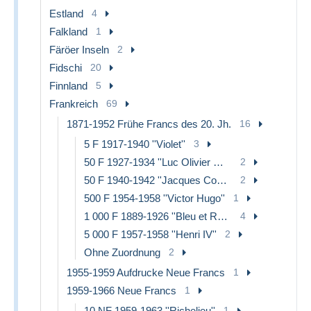
Estland
4
Falkland
1
Färöer Inseln
2
Fidschi
20
Finnland
5
Frankreich
69
1871-1952 Frühe Francs des 20. Jh.
16
5 F 1917-1940 ''Violet''
3
50 F 1927-1934 ''Luc Olivier Merson''
2
50 F 1940-1942 ''Jacques Coeur''
2
500 F 1954-1958 ''Victor Hugo''
1
1 000 F 1889-1926 ''Bleu et Rose''
4
5 000 F 1957-1958 ''Henri IV''
2
Ohne Zuordnung
2
1955-1959 Aufdrucke Neue Francs
1
1959-1966 Neue Francs
1
10 NF 1959-1963 ''Richelieu''
1