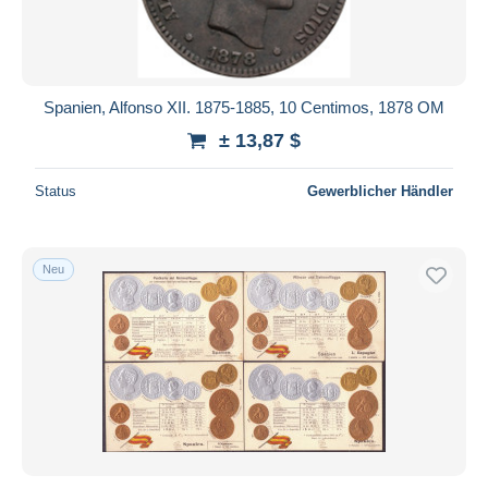
Dauer
Alle Laufzeiten
Neu seit
Tage(n)
Spanien, Alfonso XII. 1875-1885, 10 Centimos, 1878 OM
Endet in
Stunde(n)
± 13,87 $
Preis
Status
Gewerblicher Händler
Von
bis
$
$
Nur ermäßigt
Neu
Kostenloser Versand
Zahlungsmethoden
PayPal
Banküberweisung
Visa
Mastercard
Bancontact