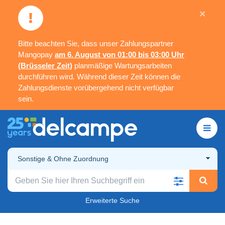
×
Bitte beachten Sie, dass unser Zahlungspartner
Mangopay
am 6. August von 01:00 bis 03:00 Uhr
(Brüsseler Zeit)
planmäßige Wartungsarbeiten
durchführen wird. Während dieser Zeit können die
Zahlungsdienste vorübergehend nicht verfügbar
sein.
Sonstige & Ohne Zuordnung
Erweiterte Suche