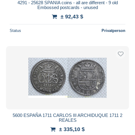
4291 - 25628 SPANIA coins - all are different - 9 old
iDeal
Embossed postcards - unused
Maestro
± 92,43 $
Gesamte Auswahl aufheben
Status
Privatperson
Wohnsitz des Verkäufers
Weltweit
Übernehmen
5600 ESPAÑA 1711 CARLOS III ARCHIDUQUE 1711 2
REALES
± 335,10 $