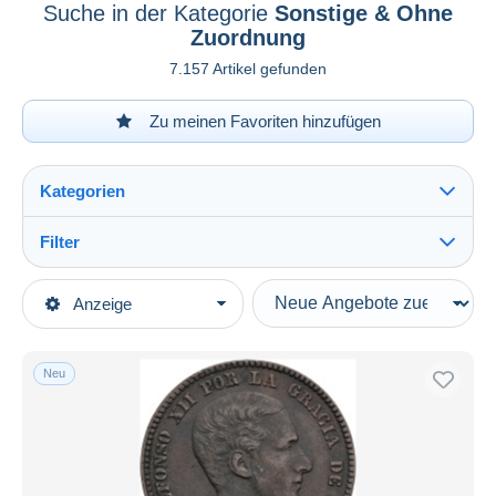
Suche in der Kategorie
Sonstige & Ohne
Zuordnung
7.157 Artikel gefunden
Zu meinen Favoriten hinzufügen
Kategorien
Filter
Alles sehen
Art der Verkäufe
Anzeige
Hauptkategorien
Laufende Angebote
Münzen & Banknoten
Festpreise
Münzen
Neu
Auktionen mit Geboten
Spanien
Auktionen ohne Gebote
…-1931 Königreich
Auktionshäuser
Verkauft
Sonstige & Ohne Zuordnung