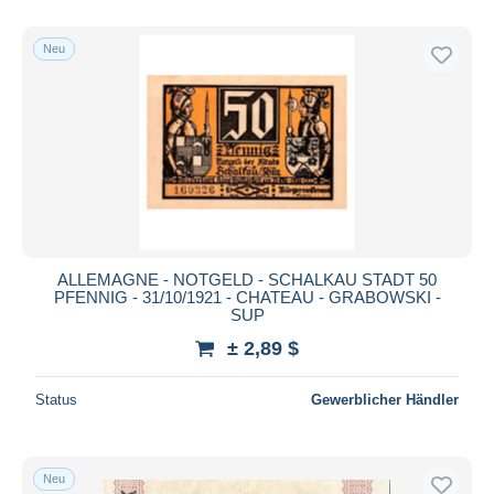
Nur ermäßigt
Kostenloser Versand
Neu
Zahlungsmethoden
PayPal
Banküberweisung
Visa
Mastercard
Bancontact
iDeal
ALLEMAGNE - NOTGELD - SCHALKAU STADT 50
PFENNIG - 31/10/1921 - CHATEAU - GRABOWSKI -
Maestro
SUP
Gesamte Auswahl aufheben
± 2,89 $
Wohnsitz des Verkäufers
Status
Gewerblicher Händler
Weltweit
Neu