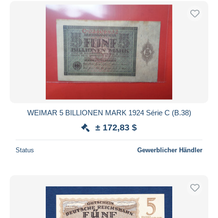
Kostenloser Versand
Zahlungsmethoden
PayPal
Banküberweisung
Visa
Mastercard
Bancontact
iDeal
WEIMAR 5 BILLIONEN MARK 1924 Série C (B.38)
Maestro
± 172,83 $
Gesamte Auswahl aufheben
Status
Gewerblicher Händler
Wohnsitz des Verkäufers
Weltweit