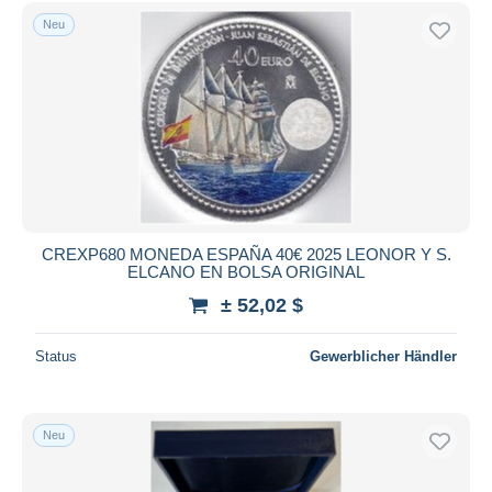
Kostenloser Versand
Neu
Zahlungsmethoden
PayPal
Banküberweisung
Visa
Mastercard
Bancontact
iDeal
CREXP680 MONEDA ESPAÑA 40€ 2025 LEONOR Y S.
ELCANO EN BOLSA ORIGINAL
Maestro
± 52,02 $
Gesamte Auswahl aufheben
Wohnsitz des Verkäufers
Status
Gewerblicher Händler
Weltweit
Neu