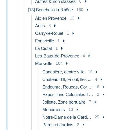
Autres & non classés
6
[13] Bouches-du-Rhône
160
Aix en Provence
13
Arles
8
Carry-le-Rouet
1
Fontvieille
1
La Ciotat
1
Les-Baux-de-Provence
4
Marseille
104
Canebière, centre ville
19
Château d'If, Frioul, Iles ...
4
Endoume, Roucas, Corniche, plages
6
Expositions Coloniales 1906 - 1922
2
Joliette, Zone portuaire
7
Monuments
13
Notre-Dame de la Garde, ascenseur
25
Parcs et Jardins
2