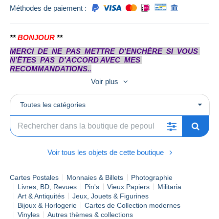
Méthodes de paiement :
**
BONJOUR
**
MERCI DE NE PAS METTRE D'ENCHÈRE SI VOUS
N’ÊTES PAS D'ACCORD AVEC MES
RECOMMANDATIONS..
Voir plus
Comme il s'agit d'une vente privée, aucune garantie ne
Toutes les catégories
peut être donnée en vertu du nouveau droit de l'UE.
L'acheteur est d'accord et le reconnaît , avec son offre.
Selon la nouvelle législation de l'UE, cet ajout doit être
inclus dans chaque vente aux enchères en ligne, sinon le
vendeur est également responsable en tant que particulier
pour les biens vendus.
Voir tous les objets de cette boutique
Cartes Postales
Monnaies & Billets
Photographie
Livres, BD, Revues
Pin's
Vieux Papiers
Militaria
Art & Antiquités
Jeux, Jouets & Figurines
Bijoux & Horlogerie
Cartes de Collection modernes
Vinyles
Autres thèmes & collections