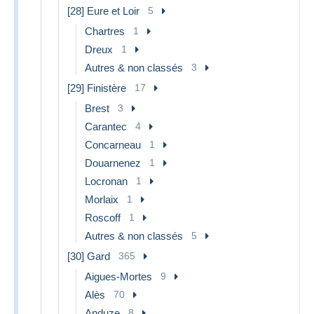
[28] Eure et Loir
5
Chartres
1
Dreux
1
Autres & non classés
3
[29] Finistère
17
Brest
3
Carantec
4
Concarneau
1
Douarnenez
1
Locronan
1
Morlaix
1
Roscoff
1
Autres & non classés
5
[30] Gard
365
Aigues-Mortes
9
Alès
70
Anduze
8