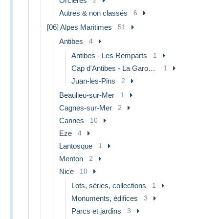
Orcieres
Autres & non classés
6
[06] Alpes Maritimes
51
Antibes
4
Antibes - Les Remparts
1
Cap d'Antibes - La Garoupe
1
Juan-les-Pins
2
Beaulieu-sur-Mer
1
Cagnes-sur-Mer
2
Cannes
10
Eze
4
Lantosque
1
Menton
2
Nice
10
Lots, séries, collections
1
Monuments, édifices
3
Parcs et jardins
3