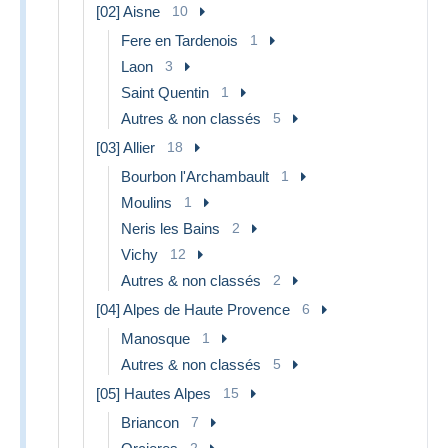
[02] Aisne
10
Fere en Tardenois
1
Laon
3
Saint Quentin
1
Autres & non classés
5
[03] Allier
18
Bourbon l'Archambault
1
Moulins
1
Neris les Bains
2
Vichy
12
Autres & non classés
2
[04] Alpes de Haute Provence
6
Manosque
1
Autres & non classés
5
[05] Hautes Alpes
15
Briancon
7
2