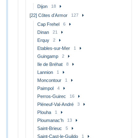
Dijon
18
[22] Côtes d'Armor
127
Cap Frehel
6
Dinan
21
Erquy
2
Etables-sur-Mer
1
Guingamp
2
Ile de Bréhat
8
Lannion
1
Moncontour
1
Paimpol
4
Perros-Guirec
16
Pléneuf-Val-André
3
Plouha
1
Ploumanac'h
13
Saint-Brieuc
5
Saint-Cast-le-Guildo
1