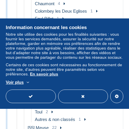
Chaumont
4
Colombey les Deux Eglises
1
Fayl-Billot
1
Joinville
2
Information concernant les cookies
Langres
11
Notre site utilise des cookies pour les finalités suivantes : vous
fournir les services demandés, assurer la sécurité sur notre
Saint Dizier
4
plateforme, garder en mémoire vos préférences afin de rendre
votre navigation plus agréable, réaliser des statistiques dans le
Autres & non classés
2
but d’adapter notre site à vos besoins, afficher des vidéos et
[53] Mayenne
3
vous permettre de partager du contenu sur les réseaux sociaux.
Certains de ces cookies sont nécessaires au fonctionnement de
Chateau Gontier
1
notre site, d’autres peuvent être paramétrés selon vos
Laval
2
préférences.
En savoir plus
[54] Meurthe et Moselle
16
Voir plus
Gerbeviller
1
Longuyon
1
Nancy
11
Toul
2
Autres & non classés
1
[55] Meuse
22