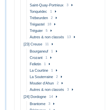
Saint-Quay-Portrieux
3
Tonquédec
1
Trébeurden
2
Trégastel
18
Tréguier
5
Autres & non classés
13
[23] Creuse
11
Bourganeuf
1
Crozant
1
Felletin
1
La Courtine
1
La Souterraine
2
Moutier d'Ahun
2
Autres & non classés
3
[24] Dordogne
14
Brantome
3
1