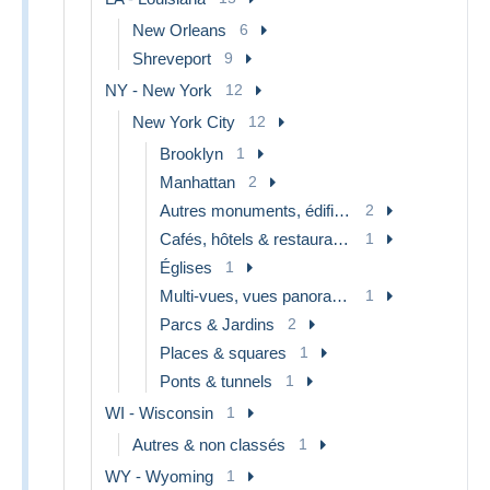
New Orleans
6
Shreveport
9
NY - New York
12
New York City
12
Brooklyn
1
Manhattan
2
Autres monuments, édifices
2
Cafés, hôtels & restaurants
1
Églises
1
Multi-vues, vues panoramiques
1
Parcs & Jardins
2
Places & squares
1
Ponts & tunnels
1
WI - Wisconsin
1
Autres & non classés
1
WY - Wyoming
1