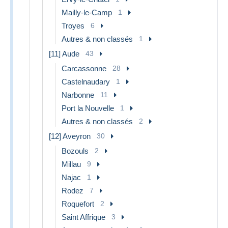
Mailly-le-Camp
1
Troyes
6
Autres & non classés
1
[11] Aude
43
Carcassonne
28
Castelnaudary
1
Narbonne
11
Port la Nouvelle
1
Autres & non classés
2
[12] Aveyron
30
Bozouls
2
Millau
9
Najac
1
Rodez
7
Roquefort
2
Saint Affrique
3